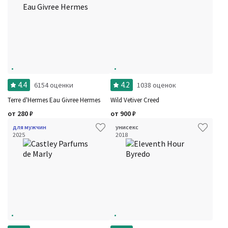
4.4
4.2
6154 оценки
1038 оценок
Terre d'Hermes Eau Givree Hermes
Wild Vetiver Creed
от
280
₽
от
900
₽
для мужчин
унисекс
2025
2018
Фильтры
Сбросить все
Для кого
Рейтинг
Количество оценок
Сбросить