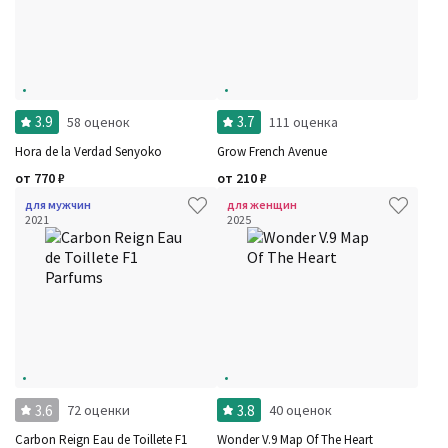
3.9
3.7
58 оценок
111 оценка
Hora de la Verdad Senyoko
Grow French Avenue
от
770
₽
от
210
₽
для мужчин
для женщин
2021
2025
3.6
3.8
72 оценки
40 оценок
Carbon Reign Eau de Toillete F1
Wonder V.9 Map Of The Heart