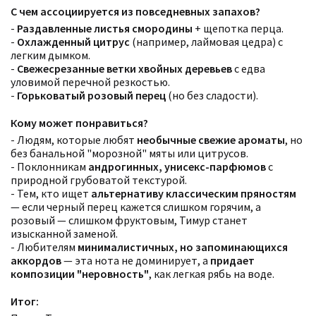
С чем ассоциируется из повседневных запахов?
-
Раздавленные листья смородины
+ щепотка перца.
-
Охлажденный цитрус
(например, лаймовая цедра) с
легким дымком.
-
Свежесрезанные ветки хвойных деревьев
с едва
уловимой перечной резкостью.
-
Горьковатый розовый перец
(но без сладости).
Кому может понравиться?
- Людям, которые любят
необычные свежие ароматы
, но
без банальной "морозной" мяты или цитрусов.
- Поклонникам
андрогинных, унисекс-парфюмов
с
природной грубоватой текстурой.
- Тем, кто ищет
альтернативу классическим пряностям
— если черный перец кажется слишком горячим, а
розовый — слишком фруктовым, Тимур станет
изысканной заменой.
- Любителям
минималистичных, но запоминающихся
аккордов
— эта нота не доминирует, а
придает
композиции "неровность"
, как легкая рябь на воде.
Итог: