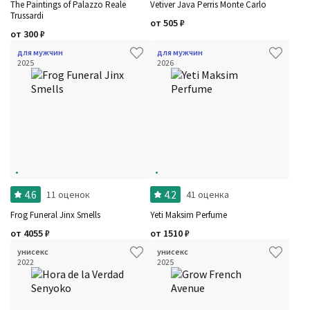
The Paintings of Palazzo Reale
Vetiver Java Perris Monte Carlo
Trussardi
от
505
₽
от
300
₽
для мужчин
для мужчин
2025
2026
4.6
4.2
11 оценок
41 оценка
Frog Funeral Jinx Smells
Yeti Maksim Perfume
от
4055
₽
от
1510
₽
унисекс
унисекс
2022
2025