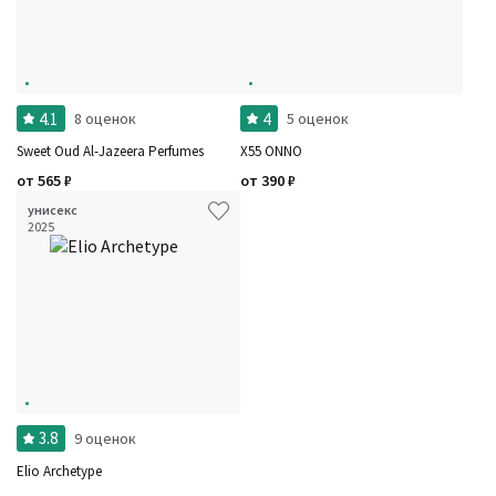
4.1
4
8 оценок
5 оценок
Sweet Oud Al-Jazeera Perfumes
X55 ONNO
от
565
₽
от
390
₽
унисекс
2025
3.8
9 оценок
Elio Archetype