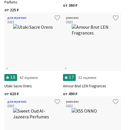
Parfums
от
360
₽
от
225
₽
для мужчин
унисекс
2022
2023
3.8
3.7
42 оценки
32 оценки
Utaki Sacre Orens
Amour Brut LEN Fragrances
от
620
₽
от
490
₽
для мужчин
унисекс
2023
2022