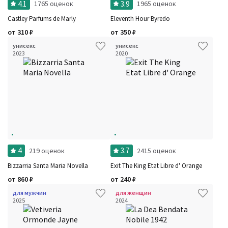
4.1
3.9
1765 оценок
1965 оценок
Цена
Сбросить
Шлейф
Сбросить
Castley Parfums de Marly
Eleventh Hour Byredo
Стойкость
Сбросить
Аккорды
от
310
₽
от
350
₽
Семейство
унисекс
унисекс
Ноты
2023
2020
Ароматы за последние годы
Год производства
Сбросить
Бренды
Время года
Страна производитель
4
3.7
219 оценок
2415 оценок
Bizzarria Santa Maria Novella
Exit The King Etat Libre d' Orange
от
860
₽
от
240
₽
для мужчин
для женщин
2025
2024