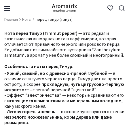
Главная
Ноты
перец тимур (тимут)
Нота
перец Тимур (Timmut pepper)
— это редкая и
экзотическая аккордная нота в парфюмерии, которая
отличается от привычного черного или розового перца.
Ее добывают из гималайского кустарника *Zanthoxylum
armatum*, а аромат у нее более сложный и многогранный.
Особенности ноты перец Тимур:
-
Яркий, свежий, но с древесно-пряной глубиной
— в
отличие от жгучего черного перца, Тимур дает не просто
остроту, а скорее
прохладную, чуть цитрусово-терпкую
искристость
с легкой перечной "щекоткой".
-
Эффект "электричества"
— некоторые сравнивают его
с
искрящимся шампанским
или
минеральным холодком
,
как у мокрого камня.
-
Легкая горечь и зелень
— в основе чувствуются оттенки
незрелого можжевельника, коры дерева или даже
розмарина
.