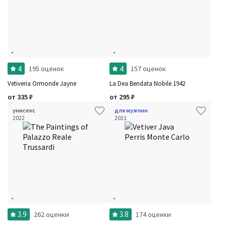
4
4
195 оценок
157 оценок
Vetiveria Ormonde Jayne
La Dea Bendata Nobile 1942
от
335
₽
от
295
₽
унисекс
для мужчин
2022
2021
3.9
3.8
262 оценки
174 оценки