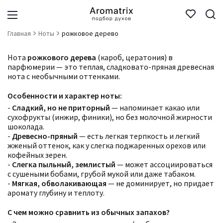
Главная
Ноты
рожковое дерево
Нота
рожкового дерева
(кароб, цератония) в
парфюмерии — это теплая, сладковато-пряная древесная
нота с необычными оттенками.
Особенности и характер ноты:
-
Сладкий, но не приторный
— напоминает какао или
сухофрукты (инжир, финики), но без молочной жирности
шоколада.
-
Древесно-пряный
— есть легкая терпкость и легкий
жженый оттенок, как у слегка поджаренных орехов или
кофейных зерен.
-
Слегка пыльный, землистый
— может ассоциироваться
с сушеными бобами, грубой мукой или даже табаком.
-
Мягкая, обволакивающая
— не доминирует, но придает
аромату глубину и теплоту.
С чем можно сравнить из обычных запахов?