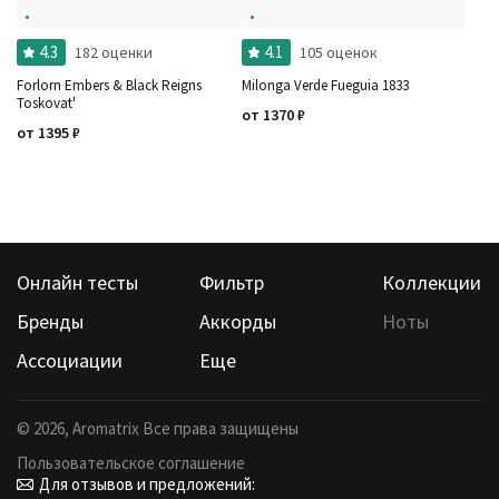
4.3
4.1
182 оценки
105 оценок
Forlorn Embers & Black Reigns
Milonga Verde Fueguia 1833
Toskovat'
от
1370
₽
от
1395
₽
Онлайн тесты
Фильтр
Коллекции
Бренды
Аккорды
Ноты
Ассоциации
Еще
©
2026
, Aromatrix Все права защищены
Пользовательское соглашение
Для отзывов и предложений: