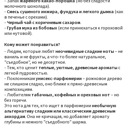
- Запах
жареного какао-порошка
(но без сладости
молочного шоколада).
-
Смесь сушеного инжира, фундука и легкого дымка
(как
в печенье с орехами).
-
Черный чай с коричневым сахаром
.
-
Грубая мука из бобовых
(если принюхаться к гороховой
или нутовой).
Кому может понравиться?
- Людям, которые любят
неочевидные сладкие ноты
– не
ваниль и не фрукты, а что-то более натуральное,
"съедобное", но не десертное.
Фильтры
Сбросить все
- Тем, кто ценит
теплые, уютные, древесные ароматы
с
Для кого
легкой пудровостью.
Рейтинг
- Поклонникам
унисекс-парфюмерии
– рожковое дерево
Количество оценок
Сбросить
не слишком сладко, оно ближе к пряно-древесным
Цена
Сбросить
композициям.
Аккорды
- Любителям
табачных, кофейных и ореховых нот
– но
Семейство
Ноты
без горечи.
Ароматы за последние годы
Это нота для тех, кто ищет в парфюмерии
необычную
Год производства
Сбросить
альтернативу сладким или классическим древесным
Бренды
аккордам
. Она не кричащая, но добавляет аромату
Время года
глубины и немного "съедобного" шарма.
Страна производитель