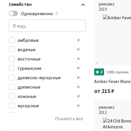
Семейство
унисекс
2019
Одновременно
?
амбровые
водяные
восточные
гурманские
4
1065 оценок
древесно-мускусные
Amber Fever Manc
древесные
от
215
₽
кожаные
мускусные
унисекс
2013
пряные
Показать все
фруктовые