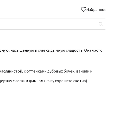
Избранное
дную, насыщенную и слегка дымную сладость. Она часто
аслянистой, с оттенками дубовых бочек, ванили и
ржку с легким дымком (как у хорошего скотча).
.
.