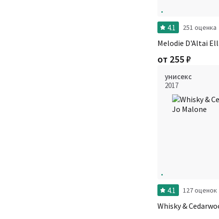
4.1
251 оценка
Melodie D'Altai El
от
255
₽
унисекс
2017
4.1
127 оценок
Whisky & Cedarwo