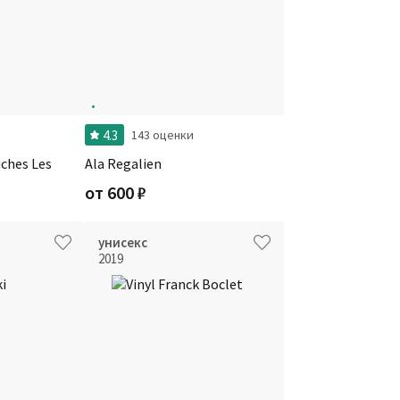
4.3
143 оценки
uches Les
Ala Regalien
от
600
₽
унисекс
2019