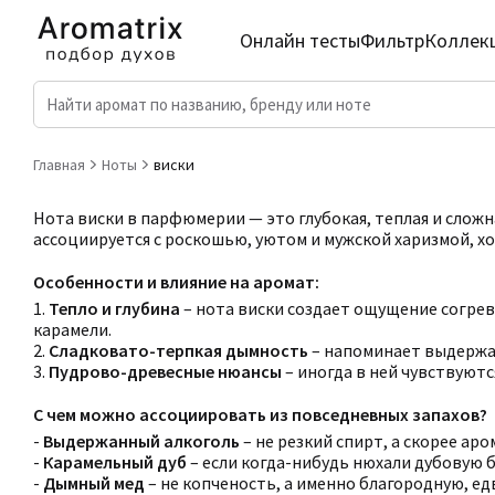
Онлайн тесты
Фильтр
Коллек
Главная
Ноты
виски
Нота виски в парфюмерии — это глубокая, теплая и слож
ассоциируется с роскошью, уютом и мужской харизмой, х
Особенности и влияние на аромат:
1.
Тепло и глубина
– нота виски создает ощущение согрев
карамели.
2.
Сладковато-терпкая дымность
– напоминает выдержан
3.
Пудрово-древесные нюансы
– иногда в ней чувствуютс
С чем можно ассоциировать из повседневных запахов?
-
Выдержанный алкоголь
– не резкий спирт, а скорее ар
-
Карамельный дуб
– если когда-нибудь нюхали дубовую б
-
Дымный мед
– не копченость, а именно благородную, ед