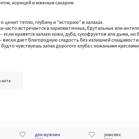
нгом, корицей и жженым сахаром.
то ценит тепло, глубину и "историю" в запахах.
ки часто встречается в харизматичных, брутальных или интел
– если нравятся запахи кожи, дуба, сухофруктов или дыма, но 
– виски дает благородную сладость без излишней слащавости
будто чувствуешь запах дорогого клуба с кожаными креслами, 
 нота
для мужчин
унисекс