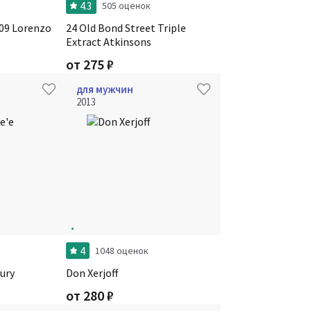
4.3
505 оценок
8.09 Lorenzo
24 Old Bond Street Triple
Extract Atkinsons
от
275
₽
для мужчин
2013
4
1048 оценок
ury
Don Xerjoff
от
280
₽