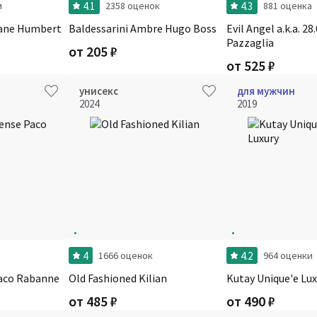
4.1
4.3
и
2358 оценок
881 оценка
hane Humbert
Baldessarini Ambre Hugo Boss
Evil Angel a.k.a. 2
Pazzaglia
от
205
₽
от
525
₽
унисекс
для мужчин
2024
2019
4
4.2
1666 оценок
964 оценки
Paco Rabanne
Old Fashioned Kilian
Kutay Unique'e Lux
от
485
₽
от
490
₽