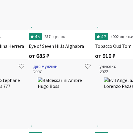
4.5
4.2
к
257 оценок
4002 оценк
lina Herrera
Eye of Seven Hills Alghabra
Tobacco Oud Tom 
от
685
₽
от
910
₽
для мужчин
унисекс
2007
2022