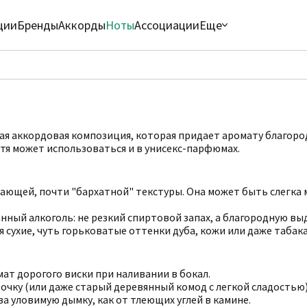
ции
Бренды
Аккорды
Ноты
Ассоциации
Еще
ная аккордовая композиция, которая придает аромату благоро
отя может использоваться и в унисекс-парфюмах.
ающей, почти "бархатной" текстуры. Она может быть слегка м
ный алкоголь: не резкий спиртовой запах, а благородную выде
я сухие, чуть горьковатые оттенки дуба, кожи или даже табака
омат дорогого виски при наливании в бокал.
очку (или даже старый деревянный комод с легкой сладостью)
ва уловимую дымку, как от тлеющих углей в камине.