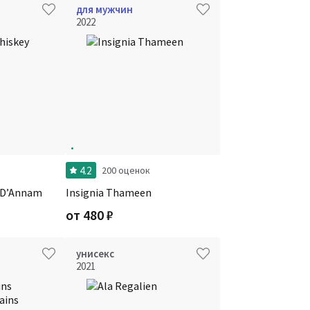
для мужчин
2022
4.2
200 оценок
 D’Annam
Insignia Thameen
от
480
₽
унисекс
2021