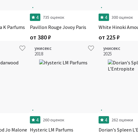
4
4
735 оценок
300 оценок
la K Parfums
Pavillon Rouge Jovoy Paris
White Hinoki Amo
от
380
₽
от
225
₽
унисекс
унисекс
2018
2025
4
4
260 оценок
262 оценки
od Jo Malone
Hysteric LM Parfums
Dorian's Spleen L'