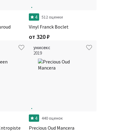
4
512 оценки
uroud
Vinyl Franck Boclet
от
320
₽
унисекс
2019
4
440 оценок
Entropiste
Precious Oud Mancera