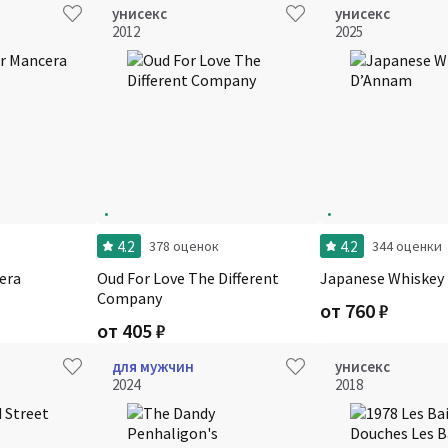
унисекс
унисекс
2012
2025
4.2
4.2
378 оценок
344 оценки
era
Oud For Love The Different
Japanese Whiskey
Company
от
760
₽
от
405
₽
для мужчин
унисекс
2024
2018