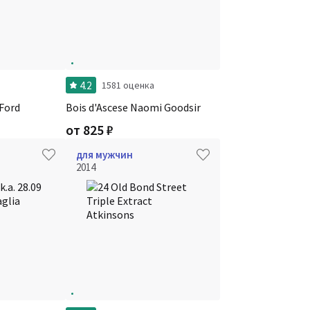
4.2
и
1581 оценка
Ford
Bois d'Ascese Naomi Goodsir
от
825
₽
для мужчин
2014