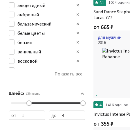
4.1
1054 оценк
альдегидный
Sand Dance Step
амбровый
Lucas 777
бальзамический
от
665
₽
белые цветы
для мужчин
бензин
2016
ванильный
восковой
древесный
Показать все
дымный
желтые цветы
Шлейф
Сбросить
4
1416 оценок
Invictus Intense 
от
до
от
355
₽