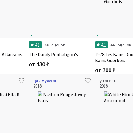
4.1
4.1
748 оценок
445 оценок
t Atkinsons
The Dandy Penhaligon's
1978 Les Bains Do
Bains Guerbois
от
430
₽
от
300
₽
для мужчин
унисекс
2018
2018