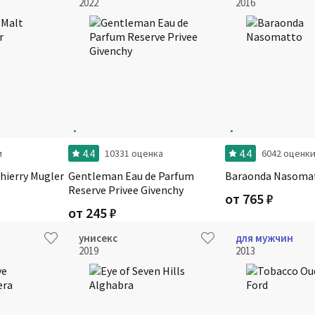
2022
2016
4.4
4.4
и
10331 оценка
6042 оценк
hierry Mugler
Gentleman Eau de Parfum
Baraonda Nasoma
Reserve Privee Givenchy
от
765
₽
от
245
₽
унисекс
для мужчин
2019
2013