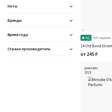
фужерные
Ноты
Бренды
Время года
4.1
837 оценок
24 Old Bond Stree
Страна производитель
от
245
₽
унисекс
2018