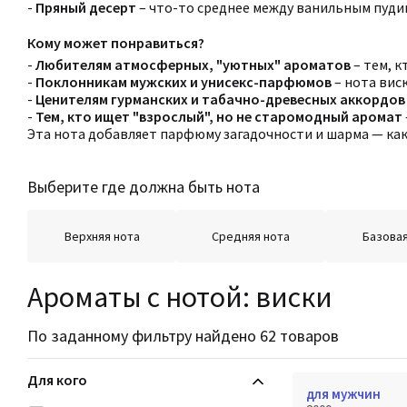
-
Пряный десерт
– что-то среднее между ванильным пуди
Кому может понравиться?
-
Любителям атмосферных, "уютных" ароматов
– тем, к
-
Поклонникам мужских и унисекс-парфюмов
– нота вис
-
Ценителям гурманских и табачно-древесных аккордов
-
Тем, кто ищет "взрослый", но не старомодный аромат
Эта нота добавляет парфюму загадочности и шарма — как 
Выберите где должна быть нота
Верхняя нота
Средняя нота
Базовая
Ароматы с нотой: виски
По заданному фильтру найдено 62 товаров
Для кого
для мужчин