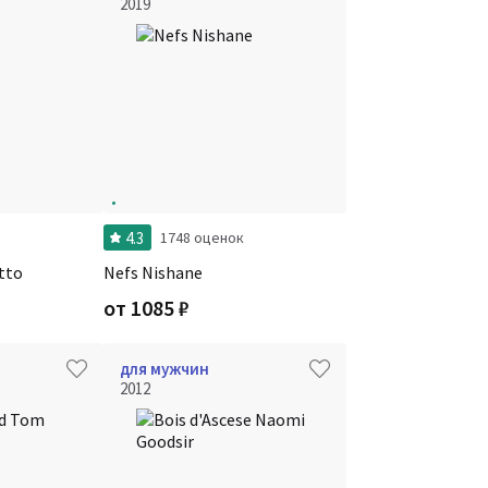
2019
4.3
и
1748 оценок
tto
Nefs Nishane
от
1085
₽
для мужчин
2012