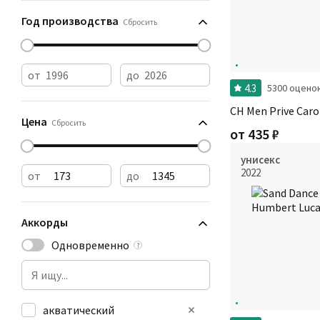
Год производства
Сбросить
от
до
4.3
5300 оцено
CH Men Prive Caro
Цена
Сбросить
от
435
₽
унисекс
2022
от
до
Аккорды
Одновременно
?
акватический