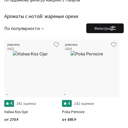
По заданному фильтру найдено 2 товаров
Ароматы с нотой: жареные орехи
По популярности
Фильтры
унисекс
унисекс
2022
2024
4
4
341 оценка
242 оценки
Halwa Kiss Ojar
Poka Pernoire
от
270
₽
от
695
₽