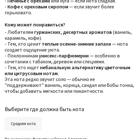
-
Печенье с орехами
или нуга — если нота сладкая.
-
Кофе с ореховым сиропом
— если звучит более
горьковато.
Кому может понравиться?
- Любителям
гурманских, десертных ароматов
(ваниль,
карамель, кофе).
- Тем, кто ценит
теплые осенне-зимние запахи
— нота
создает ощущение уюта.
Фильтры
Сбросить все
- Поклонникам
унисекс-парфюмерии
— особенно в
Для кого
сочетании с табаком, деревом или специями.
Количество оценок
Сбросить
- Тем, кто ищет
небанальную альтернативу цветочным
Цена
Сбросить
или цитрусовым нотам
.
Аккорды
Эта нота редко звучит соло — обычно ее
Семейство
"поддерживают" ваниль, корица, сандал или бобы тонка,
Ноты
чтобы добавить мягкости или пикантности.
Ароматы за последние годы
Год производства
Сбросить
Бренды
Время года
Выберите где должна быть нота
Страна производитель
Средняя нота