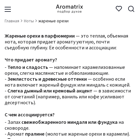
Главная
Ноты
жареные орехи
Жареные орехи в парфюмерии
— это теплая, объемная
нота, которая придает аромату уютную, почти
съедобную глубину. Ее особенности и ассоциации:
Что придает аромату?
-
Тепло и сладость
— напоминает карамелизованные
орехи, слегка маслянистые и обволакивающие.
-
Землистость и древесные оттенки
— особенно если
нота включает жареный фундук или миндаль с кожицей.
-
Слегка дымный или кремовый акцент
— в зависимости
от сочетаний (например, ваниль или кофе усиливают
десертность).
С чем ассоциируется?
- Запах
свежеобжаренного миндаля или фундука
на
сковороде.
- Аромат
пралине
(молотые жареные орехи в карамели).