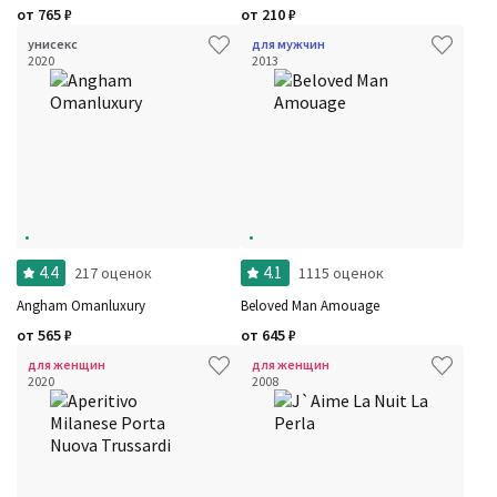
от
765
₽
от
210
₽
унисекс
для мужчин
2020
2013
4.4
4.1
217 оценок
1115 оценок
Angham Omanluxury
Beloved Man Amouage
от
565
₽
от
645
₽
для женщин
для женщин
2020
2008