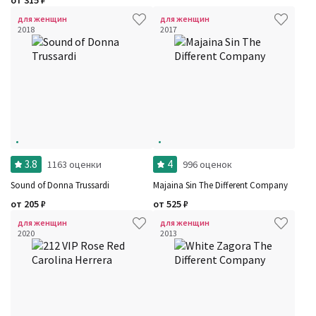
от
315
₽
для женщин
для женщин
2018
2017
3.8
4
1163 оценки
996 оценок
Sound of Donna Trussardi
Majaina Sin The Different Company
от
205
₽
от
525
₽
для женщин
для женщин
2020
2013