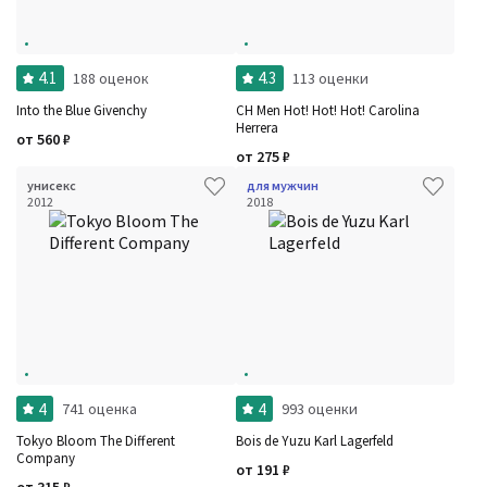
4.1
4.3
188 оценок
113 оценки
Into the Blue Givenchy
CH Men Hot! Hot! Hot! Carolina
Herrera
от
560
₽
от
275
₽
Фильтры
Сбросить все
Для кого
унисекс
для мужчин
Рейтинг
2012
2018
Количество оценок
Сбросить
Цена
Сбросить
Шлейф
Стойкость
Аккорды
Семейство
Ноты
Ароматы за последние годы
Год производства
Сбросить
Бренды
Время года
4
4
741 оценка
993 оценки
Страна производитель
Tokyo Bloom The Different
Bois de Yuzu Karl Lagerfeld
Company
от
191
₽