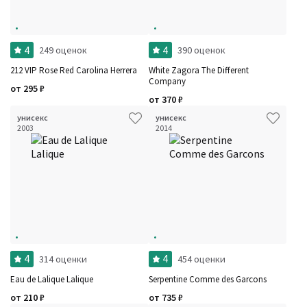
4
4
249 оценок
390 оценок
212 VIP Rose Red Carolina Herrera
White Zagora The Different
Company
от
295
₽
от
370
₽
унисекс
унисекс
2003
2014
4
4
314 оценки
454 оценки
Eau de Lalique Lalique
Serpentine Comme des Garcons
от
210
₽
от
735
₽