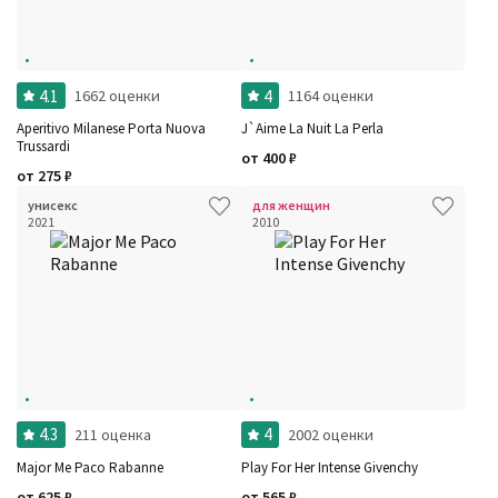
4.1
4
1662 оценки
1164 оценки
Aperitivo Milanese Porta Nuova
J`Aime La Nuit La Perla
Trussardi
от
400
₽
от
275
₽
унисекс
для женщин
2021
2010
4.3
4
211 оценка
2002 оценки
Major Me Paco Rabanne
Play For Her Intense Givenchy
от
625
₽
от
565
₽