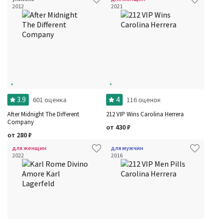
2012
2021
3.9
4
601 оценка
116 оценок
After Midnight The Different
212 VIP Wins Carolina Herrera
Company
от
430
₽
от
280
₽
для женщин
для мужчин
2022
2016