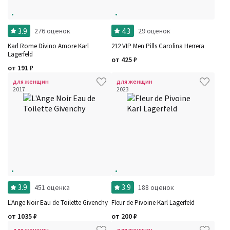
3.9
4.3
276 оценок
29 оценок
Karl Rome Divino Amore Karl
212 VIP Men Pills Carolina Herrera
Lagerfeld
от
425
₽
от
191
₽
для женщин
для женщин
2017
2023
3.9
3.9
451 оценка
188 оценок
L'Ange Noir Eau de Toilette Givenchy
Fleur de Pivoine Karl Lagerfeld
от
1035
₽
от
200
₽
для женщин
для женщин