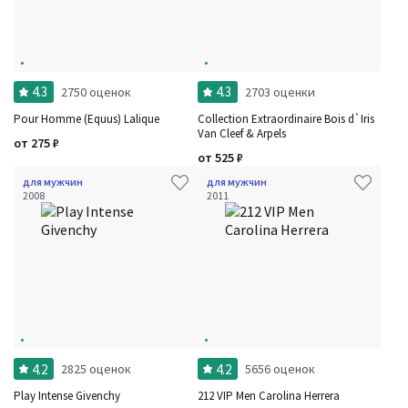
4.3
4.3
2750 оценок
2703 оценки
Pour Homme (Equus) Lalique
Collection Extraordinaire Bois d`Iris
Van Cleef & Arpels
от
275
₽
от
525
₽
для мужчин
для мужчин
2008
2011
4.2
4.2
2825 оценок
5656 оценок
Play Intense Givenchy
212 VIP Men Carolina Herrera