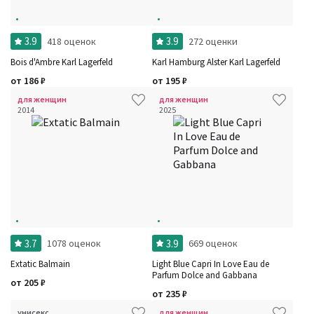
3.9
3.9
418 оценок
272 оценки
Bois d'Ambre Karl Lagerfeld
Karl Hamburg Alster Karl Lagerfeld
от
186
₽
от
195
₽
для женщин
для женщин
2014
2025
3.7
3.9
1078 оценок
669 оценок
Extatic Balmain
Light Blue Capri In Love Eau de
Parfum Dolce and Gabbana
от
205
₽
от
235
₽
унисекс
для женщин