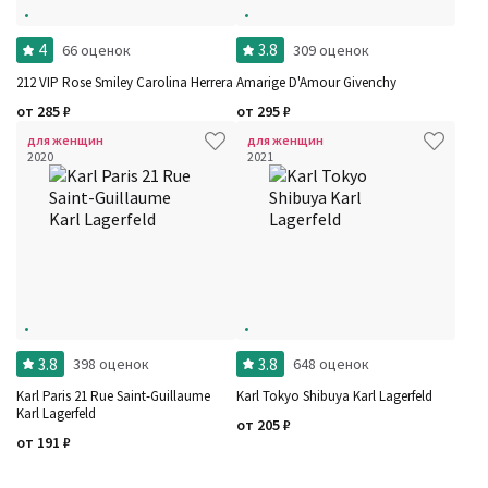
4
3.8
66 оценок
309 оценок
212 VIP Rose Smiley Carolina Herrera
Amarige D'Amour Givenchy
от
285
₽
от
295
₽
для женщин
для женщин
2020
2021
3.8
3.8
398 оценок
648 оценок
Karl Paris 21 Rue Saint-Guillaume
Karl Tokyo Shibuya Karl Lagerfeld
Karl Lagerfeld
от
205
₽
от
191
₽