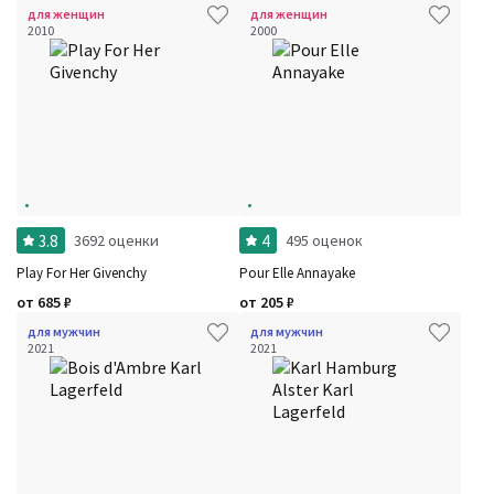
для женщин
для женщин
2010
2000
3.8
4
3692 оценки
495 оценок
Play For Her Givenchy
Pour Elle Annayake
от
685
₽
от
205
₽
для мужчин
для мужчин
2021
2021