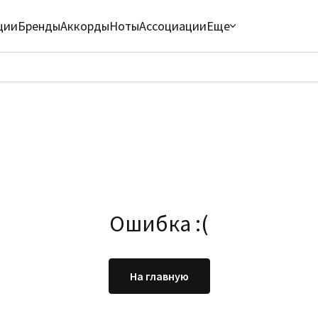
ции
Бренды
Аккорды
Ноты
Ассоциации
Еще
Ошибка :(
На главную