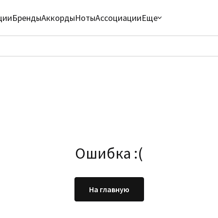
ции
Бренды
Аккорды
Ноты
Ассоциации
Еще
Ошибка :(
На главную