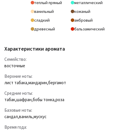
теплый пряный
металлический
ванильный
кожаный
сладкий
амбровый
древесный
бальзамический
Характеристики аромата
Семейство:
восточные
Верхние ноты:
лист табака
,
мандарин
,
бергамот
Средние ноты:
табак
,
шафран
,
бобы тонка
,
роза
Базовые ноты:
сандал
,
ваниль
,
мускус
Время года: