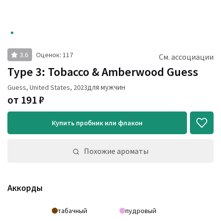
3.6
Оценок
:
117
См. ассоциации
Type 3: Tobacco & Amberwood Guess
для мужчин
Guess
,
United States
,
2023
от
191
₽
Купить пробник или флакон
Похожие ароматы
Аккорды
табачный
пудровый