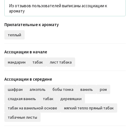
Из отзывов пользователей выписаны ассоциации к
аромату
Прилагательные к аромату
теплый
Ассоциации в начале
мандарин
табак
лист табака
Ассоциации в середине
шафран
алкоголь
бобы тонка
ваниль
ром
сладкая ваниль
табак
деревяшки
табак на ванильной основе
мягкий тепло пряный табак
табачные листы