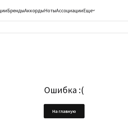
ции
Бренды
Аккорды
Ноты
Ассоциации
Еще
Ошибка :(
На главную