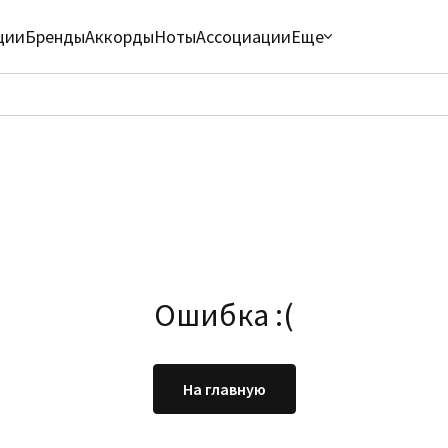
ции
Бренды
Аккорды
Ноты
Ассоциации
Еще
Ошибка :(
На главную