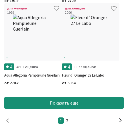
от
191
₽
от
270
₽
для женщин
для женщин
1999
2006
4
4
4601 оценка
1177 оценок
Aqua Allegoria Pamplelune Guerlain
Fleur d`Oranger 27 Le Labo
от
270
₽
от
605
₽
Показать еще
1
2