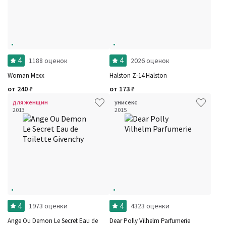
4
4
1188 оценок
2026 оценок
Woman Mexx
Halston Z-14 Halston
от
240
₽
от
173
₽
для женщин
унисекс
2013
2015
4
4
1973 оценки
4323 оценки
Ange Ou Demon Le Secret Eau de
Dear Polly Vilhelm Parfumerie