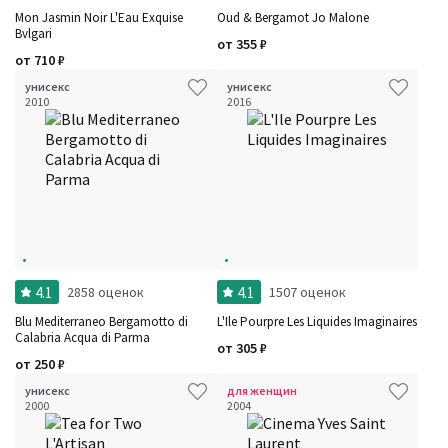
Mon Jasmin Noir L'Eau Exquise
Oud & Bergamot Jo Malone
Bvlgari
от
355
₽
от
710
₽
унисекс
унисекс
2010
2016
Фильтры
Сбросить все
Для кого
Рейтинг
Количество оценок
Сбросить
Цена
Сбросить
Шлейф
Сбросить
Стойкость
Сбросить
Аккорды
Семейство
Ноты
Ароматы за последние годы
4.1
4.1
2858 оценок
1507 оценок
Год производства
Сбросить
Бренды
Blu Mediterraneo Bergamotto di
L'Ile Pourpre Les Liquides Imaginaires
Время года
Calabria Acqua di Parma
от
305
₽
Страна производитель
от
250
₽
унисекс
для женщин
2000
2004