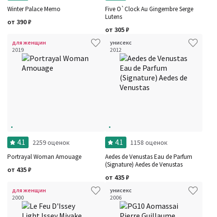
Winter Palace Memo
Five O`Clock Au Gingembre Serge
Lutens
от
390
₽
от
305
₽
для женщин
унисекс
2019
2012
4.1
4.1
2259 оценок
1158 оценок
Portrayal Woman Amouage
Aedes de Venustas Eau de Parfum
(Signature) Aedes de Venustas
от
435
₽
от
435
₽
для женщин
унисекс
2000
2006