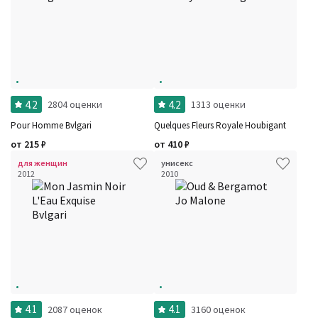
4.2
4.2
2804 оценки
1313 оценки
Pour Homme Bvlgari
Quelques Fleurs Royale Houbigant
от
215
₽
от
410
₽
для женщин
унисекс
2012
2010
4.1
4.1
2087 оценок
3160 оценок