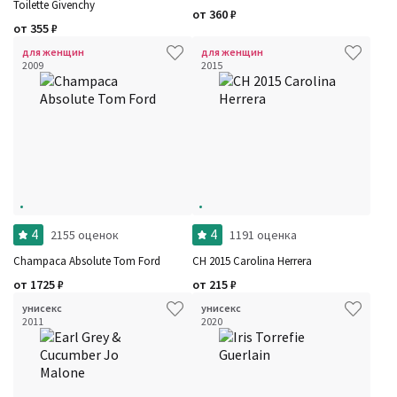
Toilette Givenchy
от
360
₽
от
355
₽
для женщин
для женщин
2009
2015
4
4
2155 оценок
1191 оценка
Champaca Absolute Tom Ford
CH 2015 Carolina Herrera
от
1725
₽
от
215
₽
унисекс
унисекс
2011
2020