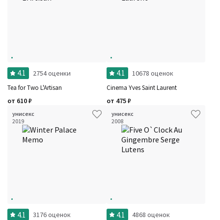
4.1
4.1
2754 оценки
10678 оценок
Tea for Two L'Artisan
Cinema Yves Saint Laurent
от
610
₽
от
475
₽
унисекс
унисекс
2019
2008
4.1
4.1
3176 оценок
4868 оценок