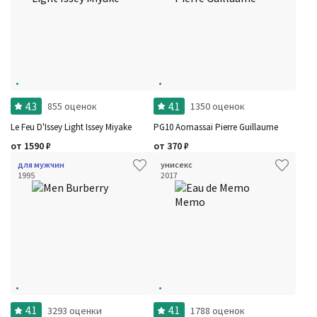
4.3
4.1
855 оценок
1350 оценок
Le Feu D'Issey Light Issey Miyake
PG10 Aomassai Pierre Guillaume
от
1590
₽
от
370
₽
для мужчин
унисекс
1995
2017
4.1
4.1
3293 оценки
1788 оценок