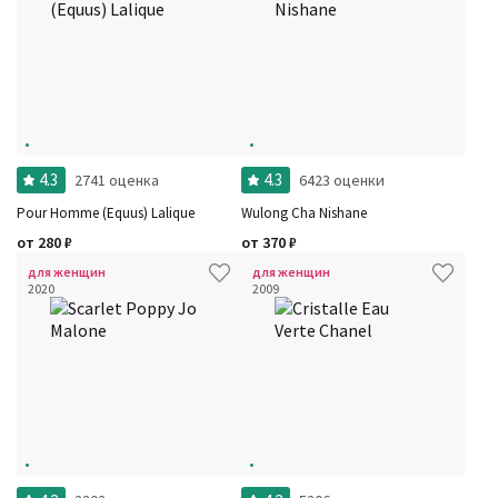
4.3
4.3
2741 оценка
6423 оценки
Pour Homme (Equus) Lalique
Wulong Cha Nishane
от
280
₽
от
370
₽
для женщин
для женщин
2020
2009