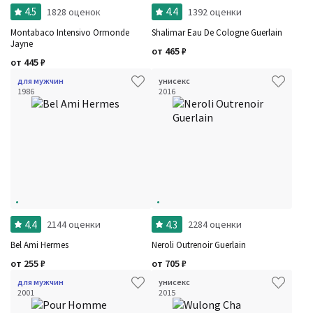
4.5
4.4
1828 оценок
1392 оценки
Montabaco Intensivo Ormonde
Shalimar Eau De Cologne Guerlain
Jayne
от
465
₽
от
445
₽
для мужчин
унисекс
1986
2016
4.4
4.3
2144 оценки
2284 оценки
Bel Ami Hermes
Neroli Outrenoir Guerlain
от
255
₽
от
705
₽
для мужчин
унисекс
2001
2015