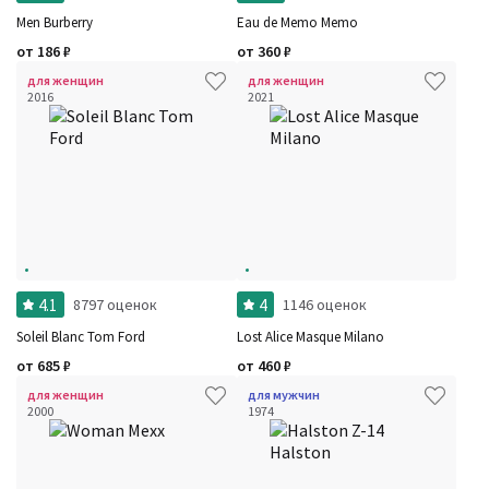
Men Burberry
Eau de Memo Memo
от
186
₽
от
360
₽
для женщин
для женщин
2016
2021
4.1
4
8797 оценок
1146 оценок
Soleil Blanc Tom Ford
Lost Alice Masque Milano
от
685
₽
от
460
₽
для женщин
для мужчин
2000
1974