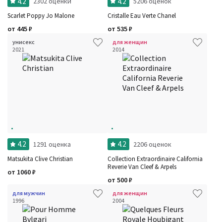
4.2
4.2
2302 оценки
5206 оценок
Scarlet Poppy Jo Malone
Cristalle Eau Verte Chanel
от
445
₽
от
535
₽
унисекс
для женщин
2021
2014
4.2
4.2
1291 оценка
2206 оценок
Matsukita Clive Christian
Collection Extraordinaire California
Reverie Van Cleef & Arpels
от
1060
₽
от
500
₽
для мужчин
для женщин
1996
2004