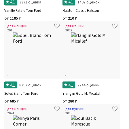
4.1
4.1
3371 оценка
1497 оценок
Vanille Fatale Tom Ford
Halston Classic Halston
от
1185
₽
от
210
₽
для женщин
для женщин
2016
2012
4.1
4.1
8797 оценок
2744 оценки
Soleil Blanc Tom Ford
Ylang in Gold M. Micallef
от
685
₽
от
280
₽
для женщин
для мужчин
2024
2018