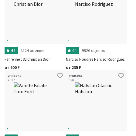
4.1
4.1
2524 оценки
9926 оценок
Fahrenheit 32 Christian Dior
Narciso Poudree Narciso Rodriguez
от
600
₽
от
235
₽
унисекс
унисекс
2017
1975