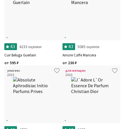
4.3
4.3
4233 оценки
5085 оценок
Cuir Beluga Guerlain
Amore Caffe Mancera
от
595
₽
от
230
₽
унисекс
для женщин
2015
2010