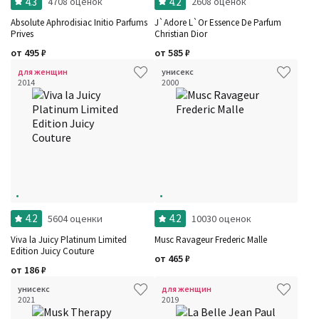
4.3
4.2
4708 оценок
2608 оценок
Absolute Aphrodisiac Initio Parfums
J`Adore L`Or Essence De Parfum
Prives
Christian Dior
от
495
₽
от
585
₽
для женщин
унисекс
2014
2000
4.2
4.2
5604 оценки
10030 оценок
Viva la Juicy Platinum Limited
Musc Ravageur Frederic Malle
Edition Juicy Couture
от
465
₽
от
186
₽
унисекс
для женщин
2021
2019