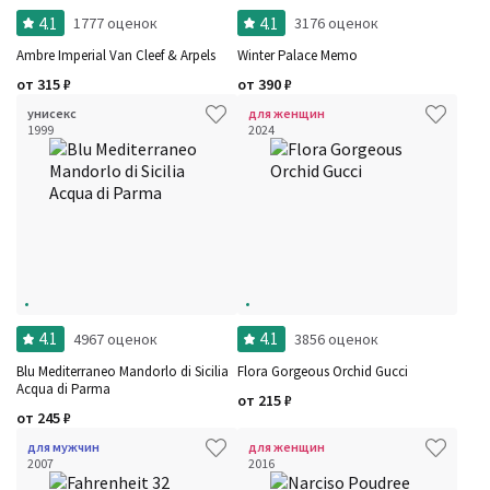
4.1
4.1
1777 оценок
3176 оценок
Ambre Imperial Van Cleef & Arpels
Winter Palace Memo
от
315
₽
от
390
₽
унисекс
для женщин
1999
2024
4.1
4.1
4967 оценок
3856 оценок
Blu Mediterraneo Mandorlo di Sicilia
Flora Gorgeous Orchid Gucci
Acqua di Parma
от
215
₽
от
245
₽
для мужчин
для женщин
2007
2016