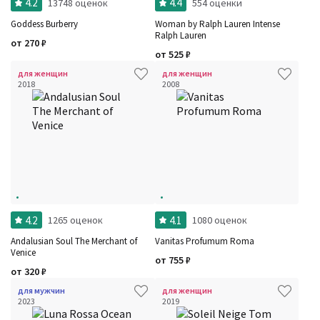
4.2
4.4
13748 оценок
554 оценки
Goddess Burberry
Woman by Ralph Lauren Intense
Ralph Lauren
от
270
₽
от
525
₽
для женщин
для женщин
2018
2008
Фильтры
Сбросить все
Для кого
Рейтинг
Количество оценок
Сбросить
Цена
Сбросить
Шлейф
Сбросить
Стойкость
Сбросить
Аккорды
Семейство
Ноты
Ароматы за последние годы
4.2
4.1
1265 оценок
1080 оценок
Год производства
Сбросить
Бренды
Andalusian Soul The Merchant of
Vanitas Profumum Roma
Время года
Venice
Страна производитель
от
755
₽
от
320
₽
для мужчин
для женщин
2023
2019