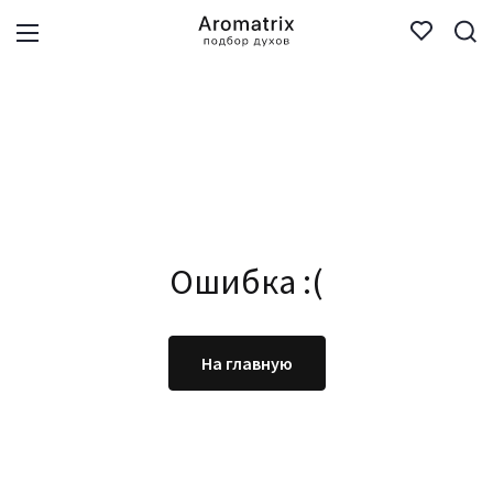
Ошибка :(
На главную