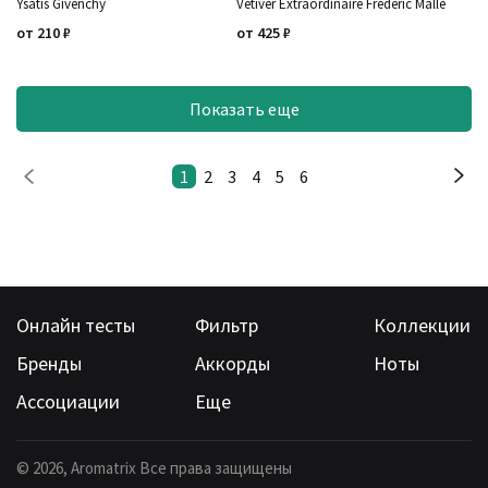
Ysatis Givenchy
Vetiver Extraordinaire Frederic Malle
от
210
₽
от
425
₽
Показать еще
1
2
3
4
5
6
Онлайн тесты
Фильтр
Коллекции
Бренды
Аккорды
Ноты
Ассоциации
Еще
©
2026
, Aromatrix Все права защищены