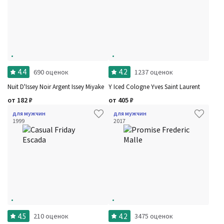
Семейство
Ноты
Ароматы за последние годы
Год производства
Сбросить
Бренды
Время года
Страна производитель
4.4
4.2
690 оценок
1237 оценок
Nuit D'Issey Noir Argent Issey Miyake
Y Iced Cologne Yves Saint Laurent
от
182
₽
от
405
₽
для мужчин
для мужчин
1999
2017
4.5
4.2
210 оценок
3475 оценок