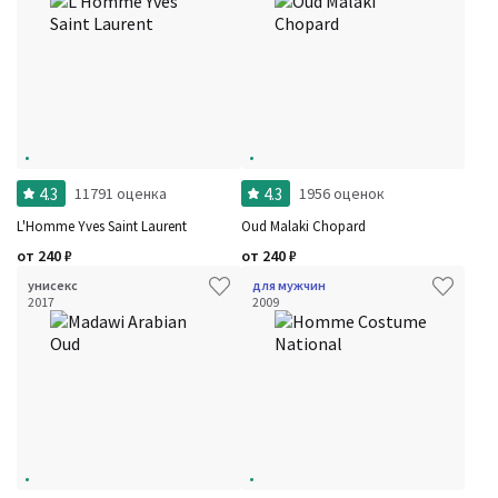
4.3
4.3
11791 оценка
1956 оценок
L'Homme Yves Saint Laurent
Oud Malaki Chopard
от
240
₽
от
240
₽
унисекс
для мужчин
2017
2009