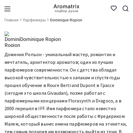
Главная
Парфюмеры
Dominique Ropion
Dominique Ropion
Доминик Ропьон - уникальный мастер, романтик и
мечтатель, архитектор ароматов; один из лучших
парфюмеров современности. Он с детства обладал
высокой чувствительностью к запахам и спустя годы
прошел обучение в Roure Bertrand Dupont в Грассе
(сегодня это школа Givaudan), позже работал с
парфюмерными концернами Florasynth и Dragoco, а в
2000 перешёл в IFF. Имя парфюмера стало известно
широкой общественности после работы с Фредериком
Малем, который вынес имена парфюмеров на этикетки,
тем самым подарив им возможность выйти из тени. В