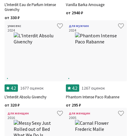
L'Interdit Eau de Parfum Intense
Vanilla Barka Amouage
Givenchy
от
2940
₽
от
330
₽
унисекс
для мужчин
2024
2024
4.2
4.2
1677 оценок
1267 оценок
L'Interdit Absolu Givenchy
Phantom Intense Paco Rabanne
от
320
₽
от
295
₽
для женщин
для женщин
2016
2005