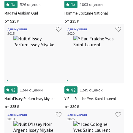
4.5
4.3
526 оценок
1803 оценки
Madawi Arabian Oud
Homme Costume National
от
525
₽
от
235
₽
для мужчин
для мужчин
2015
2020
4.3
4.2
1244 оценки
1249 оценок
Nuit d’Issey Parfum Issey Miyake
Y Eau Fraiche Yves Saint Laurent
Фильтры
Сбросить все
Для кого
от
335
₽
от
330
₽
Рейтинг
Количество оценок
Сбросить
для мужчин
для мужчин
Цена
2018
2025
Сбросить
Шлейф
Стойкость
Аккорды