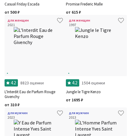
Casual Friday Escada
Promise Frederic Malle
от
500
₽
от
615
₽
для женщин
для женщин
2021
1997
4.2
4.2
8823 оценки
1504 оценки
L'Interdit Eau de Parfum Rouge
Jungle le Tigre Kenzo
Givenchy
от
1695
₽
от
310
₽
для мужчин
для мужчин
2023
2013