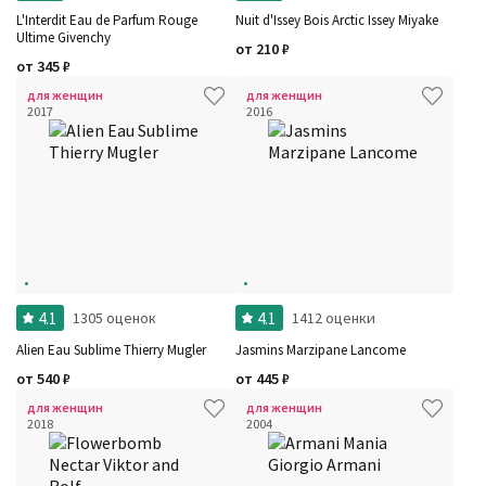
L'Interdit Eau de Parfum Rouge
Nuit d'Issey Bois Arctic Issey Miyake
Ultime Givenchy
от
210
₽
от
345
₽
для женщин
для женщин
2017
2016
4.1
4.1
1305 оценок
1412 оценки
Alien Eau Sublime Thierry Mugler
Jasmins Marzipane Lancome
от
540
₽
от
445
₽
для женщин
для женщин
2018
2004