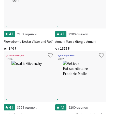
4.1
4.1
2853 оценки
3900 оценок
Flowerbomb Nectar Viktor and Rolf
Armani Mania Giorgio Armani
от
340
₽
от
1375
₽
для женщин
для мужчин
1984
2002
4.1
4.1
3559 оценок
2200 оценок