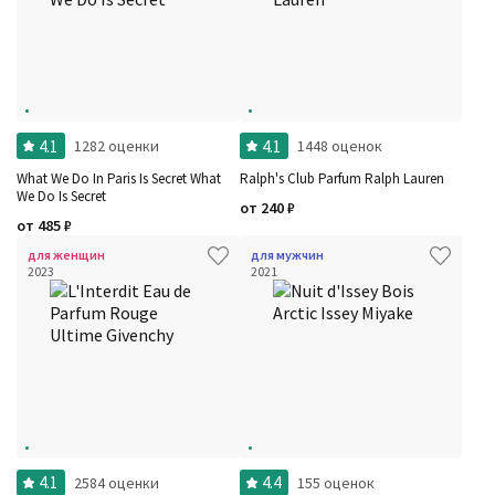
4.1
4.1
1282 оценки
1448 оценок
What We Do In Paris Is Secret What
Ralph's Club Parfum Ralph Lauren
We Do Is Secret
от
240
₽
от
485
₽
для женщин
для мужчин
2023
2021
4.1
4.4
2584 оценки
155 оценок