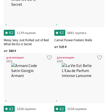
4.2
4.2
1139 оценок
6881 оценка
Messy Sexy Just Rolled out of Bed
Carnal Flower Frederic Malle
What We Do Is Secret
от
525
₽
от
380
₽
для женщин
для женщин
2015
2015
4.2
4.2
1626 оценок
2104 оценки