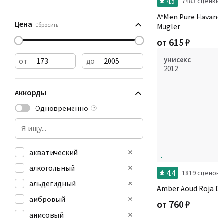
4.5
7483 оценк
A*Men Pure Havane
Цена
Сбросить
Mugler
от
615
₽
унисекс
от
до
2012
Аккорды
Одновременно
?
акватический
алкогольный
4.4
1819 оцено
альдегидный
Amber Aoud Roja 
амбровый
от
760
₽
анисовый