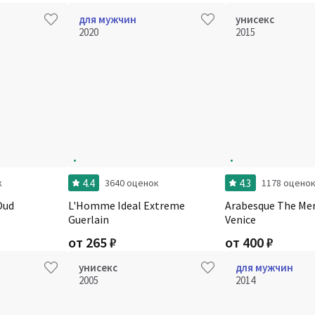
для мужчин
унисекс
2020
2015
4.4
4.3
к
3640 оценок
1178 оцено
Oud
L'Homme Ideal Extreme
Arabesque The Mer
Guerlain
Venice
от
265
₽
от
400
₽
унисекс
для мужчин
2005
2014