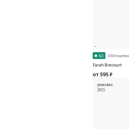
4.3
1034 оценк
Farah Brecourt
от
595
₽
унисекс
2015