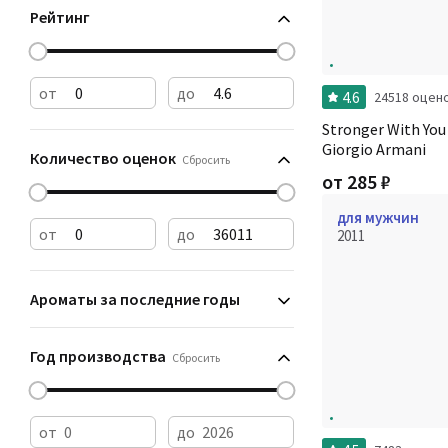
Рейтинг
от
до
4.6
24518 оцен
Stronger With You
Giorgio Armani
Количество оценок
Сбросить
от
285
₽
для мужчин
от
до
2011
Ароматы за последние годы
Год производства
Сбросить
от
до