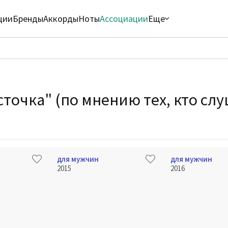
ции
Бренды
Аккорды
Ноты
Ассоциации
Еще
сточка" (по мнению тех, кто сл
для мужчин
для мужчин
2015
2016