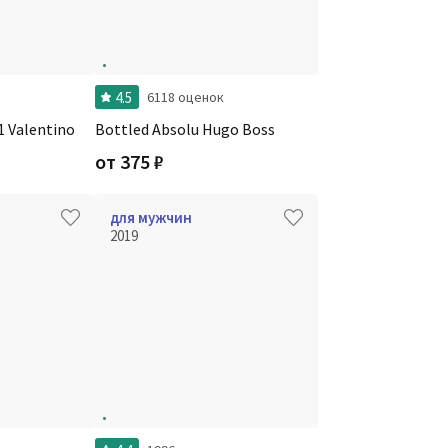
4.5
и
6118 оценок
 Valentino
Bottled Absolu Hugo Boss
от
375
₽
для мужчин
2019