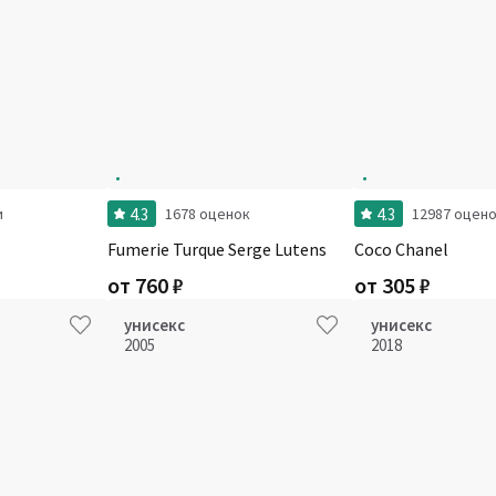
4.3
4.3
и
1678 оценок
12987 оцен
Fumerie Turque Serge Lutens
Coco Chanel
от
760
₽
от
305
₽
унисекс
унисекс
2005
2018