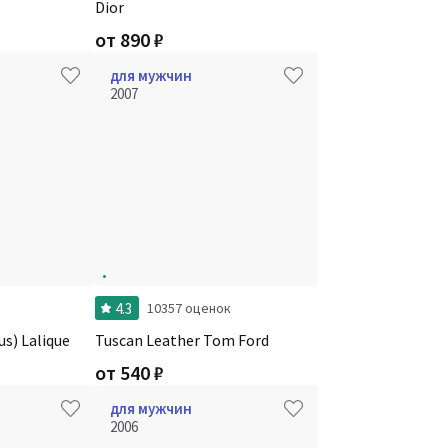
Dior
от
890
₽
для мужчин
2007
4.3
10357 оценок
s) Lalique
Tuscan Leather Tom Ford
от
540
₽
для мужчин
2006