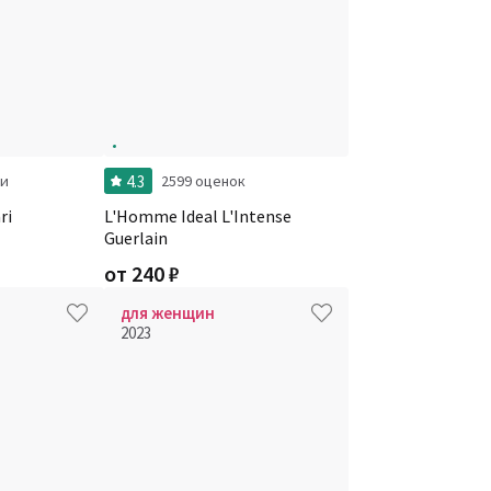
4.3
ки
2599 оценок
ri
L'Homme Ideal L'Intense
Guerlain
от
240
₽
для женщин
2023