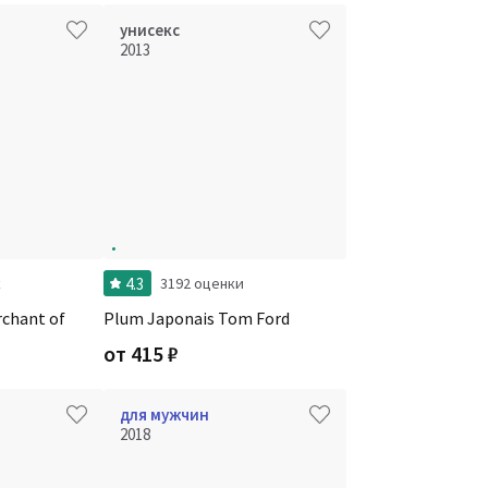
унисекс
2013
4.3
к
3192 оценки
chant of
Plum Japonais Tom Ford
от
415
₽
для мужчин
2018