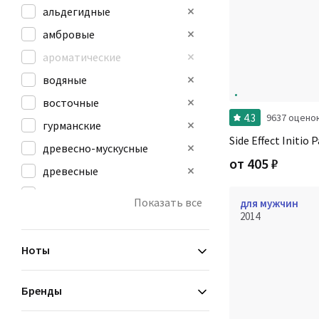
альдегидные
амбровые
ароматические
водяные
восточные
4.3
9637 оцено
гурманские
Side Effect Initio 
древесно-мускусные
от
405
₽
древесные
зеленые
Показать все
для мужчин
кожаные
2014
мускусные
Ноты
Бренды