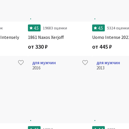
4.5
4.5
ок
19683 оценки
5324 оценк
 Intensely
1861 Naxos Xerjoff
Uomo Intense 2021
от
330
₽
от
445
₽
для мужчин
для мужчин
2016
2013