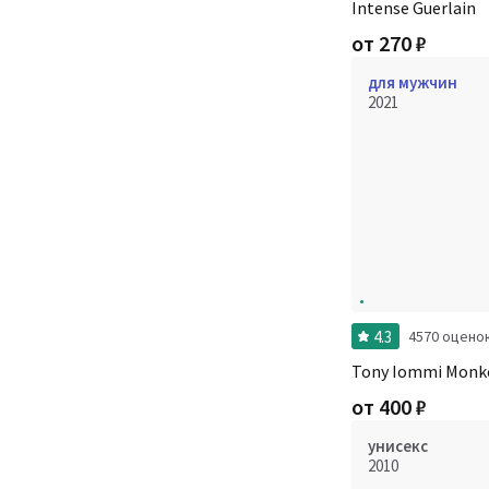
Intense Guerlain
от
270
₽
для мужчин
2021
4.3
4570 оцено
Tony Iommi Monke
от
400
₽
унисекс
2010