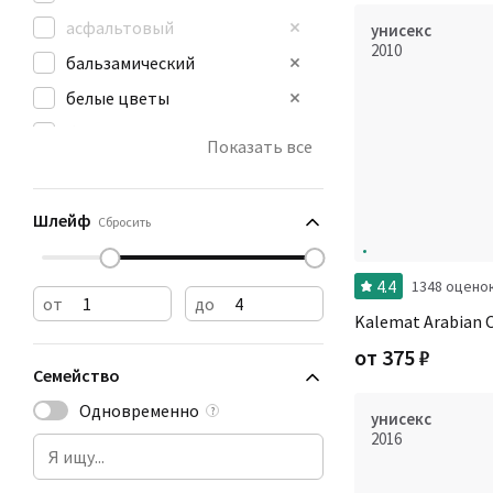
асфальтовый
унисекс
2010
бальзамический
белые цветы
бензин
Показать все
бумага
ванильный
Шлейф
Сбросить
4.4
1348 оцено
от
до
Kalemat Arabian 
от
375
₽
Семейство
Одновременно
?
унисекс
2016