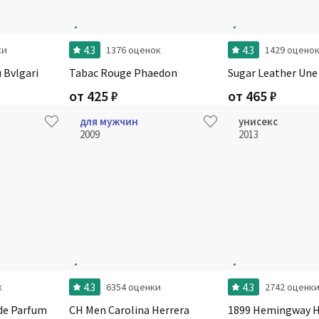
4.3
4.3
ки
1376 оценок
1429 оцено
 Bvlgari
Tabac Rouge Phaedon
Sugar Leather Un
от
425
₽
от
465
₽
для мужчин
унисекс
2009
2013
4.3
4.3
к
6354 оценки
2742 оценк
de Parfum
CH Men Carolina Herrera
1899 Hemingway Hi