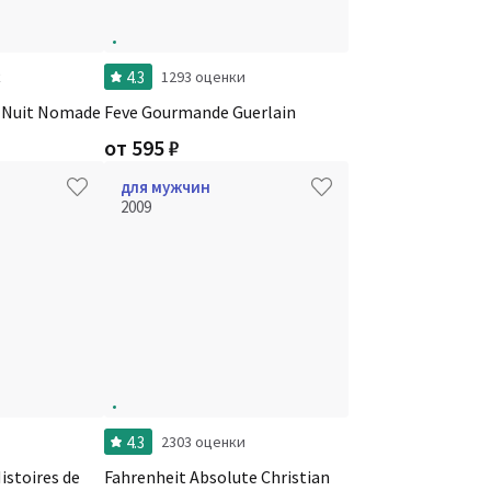
4.3
к
1293 оценки
e Nuit Nomade
Feve Gourmande Guerlain
от
595
₽
для мужчин
2009
4.3
и
2303 оценки
stoires de
Fahrenheit Absolute Christian