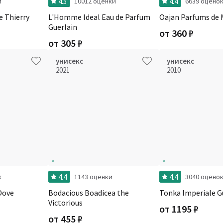
4.5
4.4
и
10012 оценки
6639 оцено
 Thierry
L'Homme Ideal Eau de Parfum
Oajan Parfums de 
Guerlain
от
360
₽
от
305
₽
унисекс
унисекс
2021
2010
4.4
4.4
к
1143 оценки
3040 оцено
Dove
Bodacious Boadicea the
Tonka Imperiale G
Victorious
от
1195
₽
от
455
₽