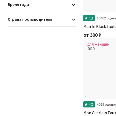
Время года
4.3
10402 оцен
Страна производитель
Man In Black Laolu
от
300
₽
для женщин
2019
4.3
4029 оцено
Mon Guerlain Eau 