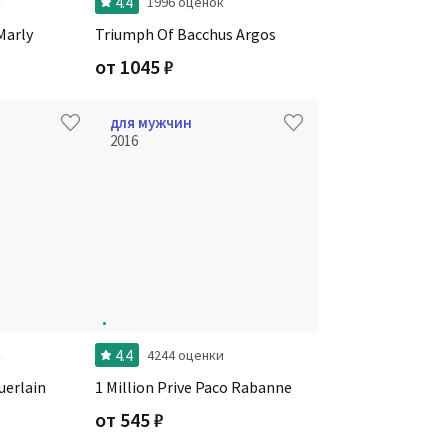
4.4
к
1996 оценок
Marly
Triumph Of Bacchus Argos
от
1045
₽
для мужчин
2016
4.4
к
4244 оценки
uerlain
1 Million Prive Paco Rabanne
от
545
₽