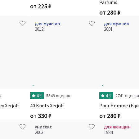
Parfums
от
225
₽
от
280
₽
для мужчин
для мужчин
2012
2001
4.3
4.3
к
5549 оценок
2741 оценка
y Xerjoff
40 Knots Xerjoff
Pour Homme (Equu
от
330
₽
от
280
₽
унисекс
для женщин
2003
1984