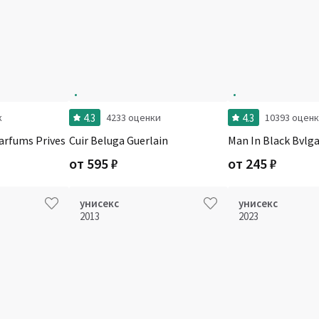
4.3
4.3
к
4233 оценки
10393 оцен
Parfums Prives
Cuir Beluga Guerlain
Man In Black Bvlga
от
595
₽
от
245
₽
унисекс
унисекс
2013
2023