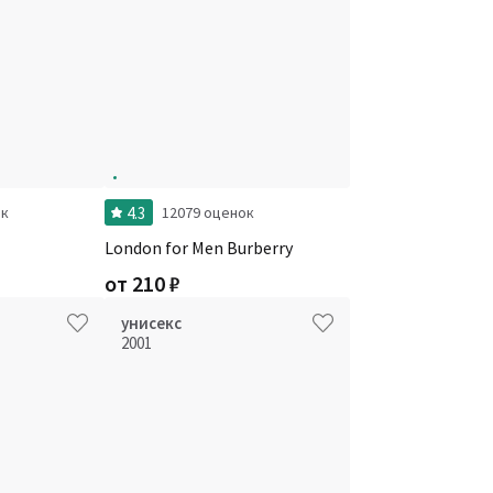
4.3
ок
12079 оценок
London for Men Burberry
от
210
₽
унисекс
2001