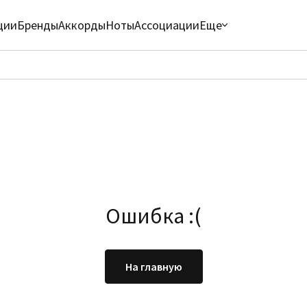
ции
Бренды
Аккорды
Ноты
Ассоциации
Еще
Ошибка :(
На главную