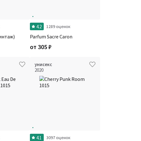
4.2
к
1289 оценок
винтаж)
Parfum Sacre Caron
от
305
₽
унисекс
2020
4.1
к
3097 оценок