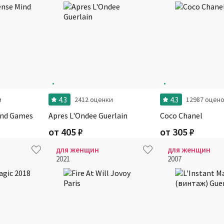
4.3
4.3
и
2412 оценки
12987 оцен
ind Games
Apres L'Ondee Guerlain
Coco Chanel
от
405
₽
от
305
₽
для женщин
для женщин
2021
2007