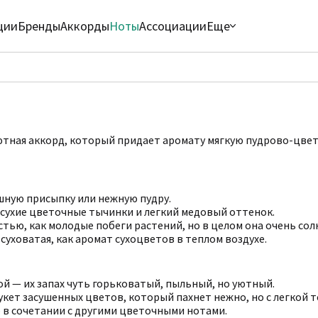
ции
Бренды
Аккорды
Ноты
Ассоциации
Еще
ютная аккорд, который придает аромату мягкую пудрово-цвет
шную присыпку или нежную пудру.
 сухие цветочные тычинки и легкий медовый оттенок.
тью, как молодые побеги растений, но в целом она очень сол
суховатая, как аромат сухоцветов в теплом воздухе.
й — их запах чуть горьковатый, пыльный, но уютный.
кет засушенных цветов, который пахнет нежно, но с легкой 
 в сочетании с другими цветочными нотами.