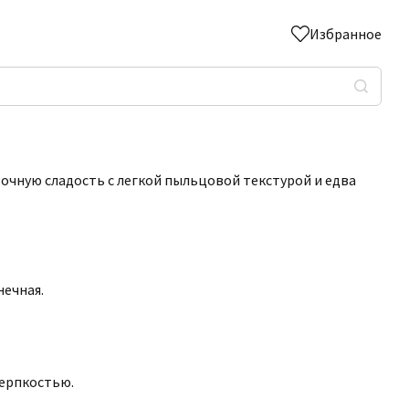
Избранное
очную сладость с легкой пыльцовой текстурой и едва
нечная.
терпкостью.