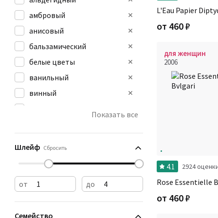
L'Eau Papier Dipty
амбровый
от
460
₽
анисовый
бальзамический
для женщин
белые цветы
2006
ванильный
винный
вишневый
Показать все
восковой
древесный
Шлейф
Сбросить
4.1
2924 оценк
Rose Essentielle B
от
до
от
460
₽
Семейство