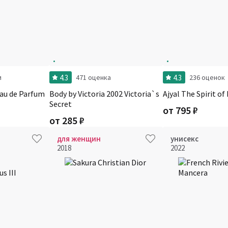
4.3
4.3
и
471 оценка
236 оценок
au de Parfum
Body by Victoria 2002 Victoria`s
Ajyal The Spirit of
Secret
от
795
₽
от
285
₽
для женщин
унисекс
2018
2022