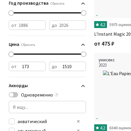
Год производства
Сбросить
4.2
5975 оцено
от
до
L'Instant Magic 20
от
475
₽
Цена
Сбросить
унисекс
2023
от
до
Аккорды
Одновременно
?
акватический
4.2
6340 оцено
альдегидный