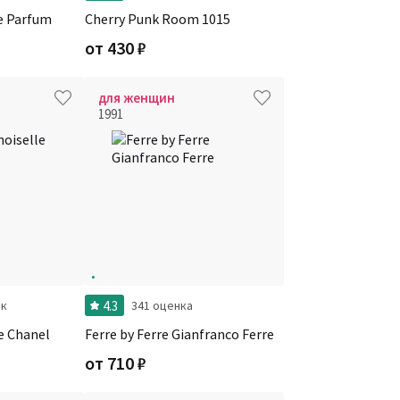
e Parfum
Cherry Punk Room 1015
от
430
₽
для женщин
1991
4.3
ок
341 оценка
e Chanel
Ferre by Ferre Gianfranco Ferre
от
710
₽