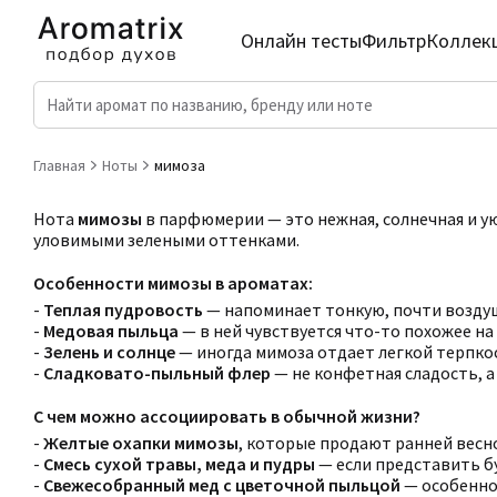
Онлайн тесты
Фильтр
Коллек
Главная
Ноты
мимоза
Нота
мимозы
в парфюмерии — это нежная, солнечная и у
уловимыми зелеными оттенками.
Особенности мимозы в ароматах:
-
Теплая пудровость
— напоминает тонкую, почти возду
-
Медовая пыльца
— в ней чувствуется что-то похожее на
-
Зелень и солнце
— иногда мимоза отдает легкой терпкос
-
Сладковато-пыльный флер
— не конфетная сладость, а 
С чем можно ассоциировать в обычной жизни?
-
Желтые охапки мимозы
, которые продают ранней весно
-
Смесь сухой травы, меда и пудры
— если представить бу
-
Свежесобранный мед с цветочной пыльцой
— особенно