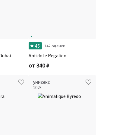
4.5
142 оценки
 Dubai
Antidote Regalien
от
340
₽
унисекс
2023