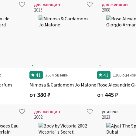
для женщин
для женщин
2015
2008
4.1
4.1
к
3634 оценки
1206 оцено
Parfum
Mimosa & Cardamom Jo Malone
Rose Alexandrie G
от
380
₽
от
445
₽
для женщин
унисекс
2002
2023