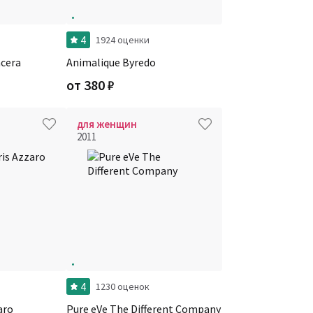
4
1924 оценки
ncera
Animalique Byredo
от
380
₽
для женщин
2011
4
1230 оценок
aro
Pure eVe The Different Company