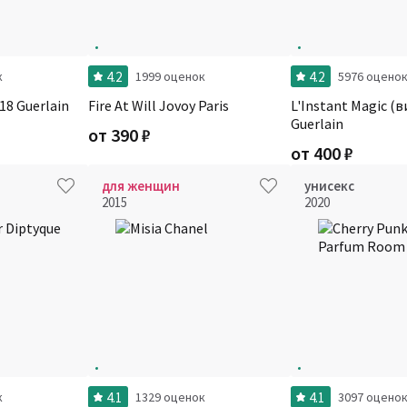
4.2
4.2
к
1999 оценок
5976 оцено
18 Guerlain
Fire At Will Jovoy Paris
L'Instant Magic (
Guerlain
от
390
₽
от
400
₽
для женщин
унисекс
2015
2020
4.1
4.1
к
1329 оценок
3097 оцено