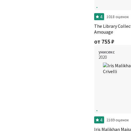
4
1018 оценок
The Library Collec
Amouage
от
755
₽
унисекс
2020
4
2169 оценок
Iris Malikhan Maiso