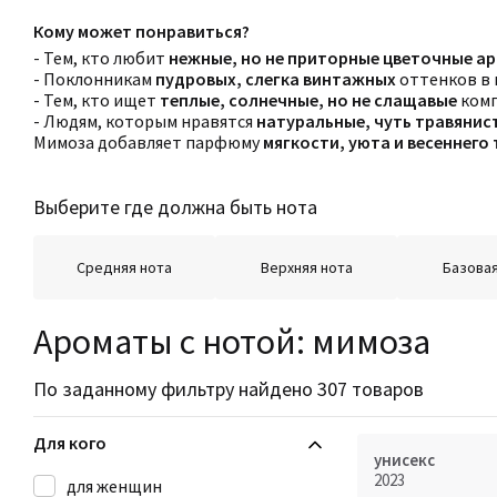
Кому может понравиться?
- Тем, кто любит
нежные, но не приторные цветочные а
- Поклонникам
пудровых, слегка винтажных
оттенков в
- Тем, кто ищет
теплые, солнечные, но не слащавые
комп
- Людям, которым нравятся
натуральные, чуть травянис
Мимоза добавляет парфюму
мягкости, уюта и весеннего
Выберите где должна быть нота
Средняя нота
Верхняя нота
Базовая
Ароматы с нотой: мимоза
По заданному фильтру найдено 307 товаров
Для кого
унисекс
2023
для женщин