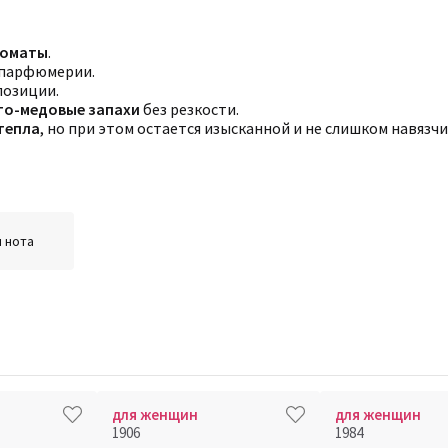
роматы
.
 парфюмерии.
озиции.
то-медовые запахи
без резкости.
 тепла
, но при этом остается изысканной и не слишком навязчи
 нота
для женщин
для женщин
1906
1984