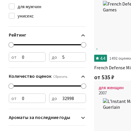
для мужчин
унисекс
Рейтинг
от
до
4.4
1492 оценк
French Defense M
Количество оценок
от
535
₽
Сбросить
для женщин
2007
от
до
Ароматы за последние годы