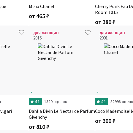
que
Misia Chanel
Cherry Punk Eau D
Room 1015
от
465
₽
от
380
₽
для женщин
для женщин
2016
2001
4.1
4.1
и
1320 оценок
32998 оцен
vlgari
Dahlia Divin Le Nectar de Parfum
Coco Mademoisell
Givenchy
от
360
₽
от
810
₽