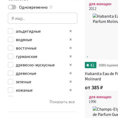
для женщин
Одновременно
?
2012
альдегидные
водяные
восточные
гурманские
древесно-мускусные
4.1
3080 оцено
древесные
Habanita Eau de 
Molinard
зеленые
от
385
₽
кожаные
для женщин
мускусные
Показать все
1996
пряные
сладкие