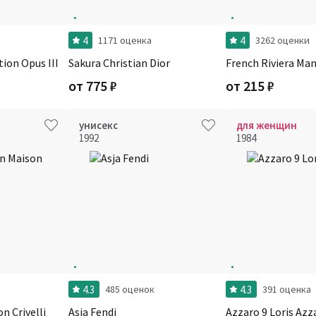
4
4
1171 оценка
3262 оценки
tion Opus III
Sakura Christian Dior
French Riviera Ma
от
775
₽
от
215
₽
унисекс
для женщин
1992
1984
4.3
4.3
485 оценок
391 оценка
n Crivelli
Asja Fendi
Azzaro 9 Loris Azz