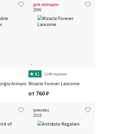
для женщин
2006
4.1
к
1140 оценок
iorgio Armani
Miracle Forever Lancome
от
760
₽
унисекс
2018