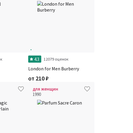
4.3
ок
12079 оценок
London for Men Burberry
от
210
₽
для женщин
1990