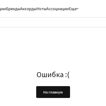
ции
Бренды
Аккорды
Ноты
Ассоциации
Еще
Ошибка :(
На главную