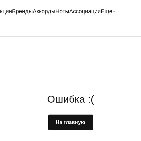
кции
Бренды
Аккорды
Ноты
Ассоциации
Еще
Ошибка :(
На главную