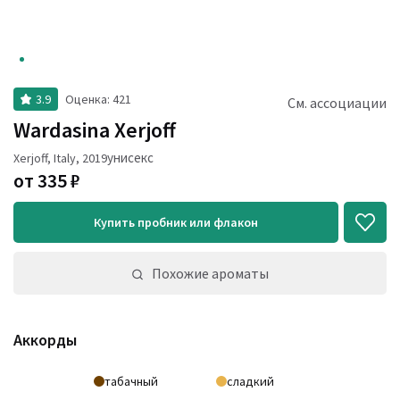
3.9
Оценка
:
421
См. ассоциации
Wardasina Xerjoff
унисекс
Xerjoff
,
Italy
,
2019
от
335
₽
Купить пробник или флакон
Похожие ароматы
Аккорды
табачный
сладкий