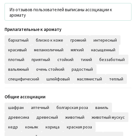
Из отзывов пользователей выписаны ассоциации к
аромату
Прилагательные к аромату
бархатный
близко к коже
громкий
интересный
красивый
меланхоличный
мягкий
насыщенный
плотный
приятный
стойкий
тихий
беззаботный
вальяжный
очень стойкий
радостный
специфический
шлейфовый
маслянистый
теплый
Общие ассоциации
шафран
аптечный
болгарская роза
ваниль
древесина
древесный
животный
животный мускус
кедр
коньяк
корица
красная роза