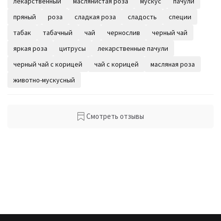
лекарственный
маслянистая роза
мускус
пачули
пряный
роза
сладкая роза
сладость
специи
табак
табачный
чай
чернослив
черный чай
яркая роза
цитрусы
лекарственные пачули
черный чай с корицей
чай с корицей
масляная роза
животно-мускусный
Смотреть отзывы