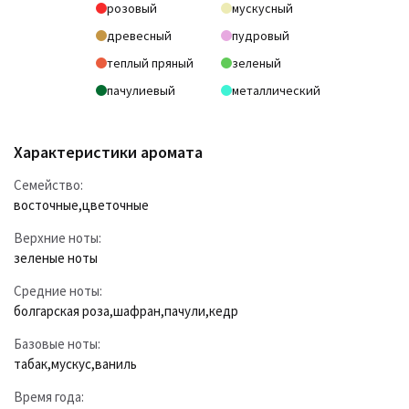
розовый
мускусный
древесный
пудровый
теплый пряный
зеленый
пачулиевый
металлический
Характеристики аромата
Семейство:
восточные
,
цветочные
Верхние ноты:
зеленые ноты
Средние ноты:
болгарская роза
,
шафран
,
пачули
,
кедр
Базовые ноты:
табак
,
мускус
,
ваниль
Время года: