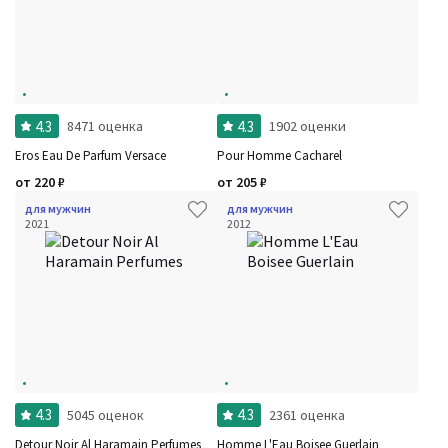
4.3
4.3
8471 оценка
1902 оценки
Eros Eau De Parfum Versace
Pour Homme Cacharel
от
220
₽
от
205
₽
для мужчин
для мужчин
2021
2012
4.3
4.3
5045 оценок
2361 оценка
Detour Noir Al Haramain Perfumes
Homme L'Eau Boisee Guerlain