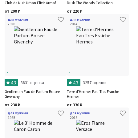
Club de Nuit Urban Elixir Armaf
Dusk The Woods Collection
от
200
₽
от
220
₽
для мужчин
для мужчин
2020
2014
4.3
4.3
3831 оценка
3257 оценок
Gentleman Eau de Parfum Boisee
Terre d'Hermes Eau Tres Fraiche
Givenchy
Hermes
от
230
₽
от
330
₽
для мужчин
для мужчин
1985
2018