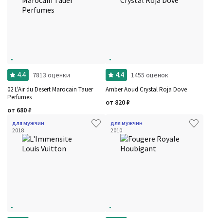
4.4
4.4
7813 оценки
1455 оценок
02 L'Air du Desert Marocain Tauer
Amber Aoud Crystal Roja Dove
Perfumes
от
820
₽
от
680
₽
для мужчин
для мужчин
2018
2010