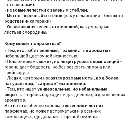
его пальцами).
-
Розовые лепестки с зеленым стеблем
.
-
Мятно-перечный оттенок
(как у пеларгонии – близкого
родственника герани).
-
Освежающая зелень с горчинкой
, как у молодых
листьев смородины.
Кому может понравиться?
- Тем, кто любит
зеленые, травянистые ароматы
с
небольшой цветочной нежностью.
- Поклонникам
свежих, но не цитрусовых композиций
–
герань дает бодрость, но без резкости лимона или
грейпфрута.
- Людям, которым нравятся
розовые ноты, но в более
натуральном, "садовом" исполнении
.
- Тем, кто ищет
универсальные, но небанальные
акценты
– герань подходит и для дневных, и для вечерних
ароматов.
Эта нота особенно хороша в
весенних и летних
парфюмах
, но может встречаться и в осенних
композициях, где добавляет пряной глубины.