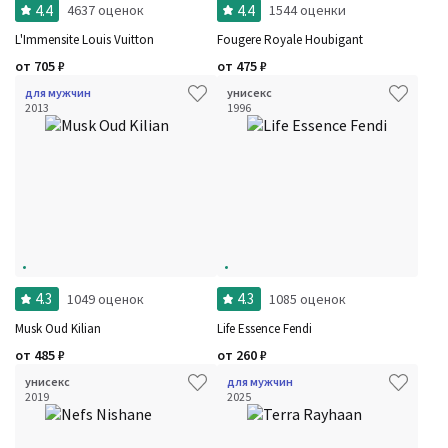
4.4
4.4
4637 оценок
1544 оценки
L'Immensite Louis Vuitton
Fougere Royale Houbigant
от
705
₽
от
475
₽
для мужчин
унисекс
2013
1996
4.3
4.3
1049 оценок
1085 оценок
Musk Oud Kilian
Life Essence Fendi
от
485
₽
от
260
₽
унисекс
для мужчин
2019
2025