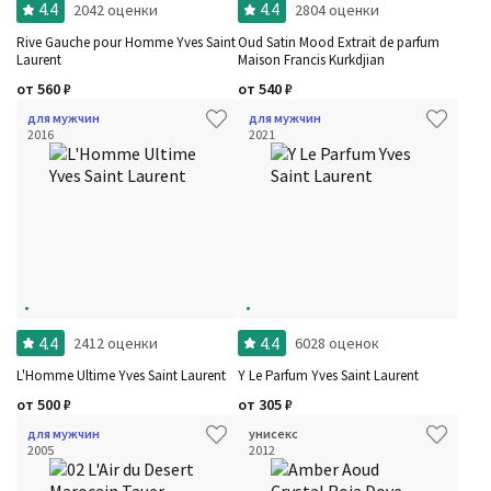
4.4
4.4
2042 оценки
2804 оценки
Rive Gauche pour Homme Yves Saint
Oud Satin Mood Extrait de parfum
Laurent
Maison Francis Kurkdjian
от
560
₽
от
540
₽
для мужчин
для мужчин
2016
2021
4.4
4.4
2412 оценки
6028 оценок
L'Homme Ultime Yves Saint Laurent
Y Le Parfum Yves Saint Laurent
от
500
₽
от
305
₽
для мужчин
унисекс
2005
2012