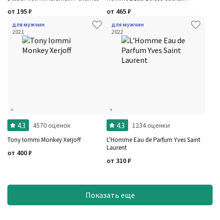
от
195
₽
от
465
₽
для мужчин
для мужчин
2021
2022
4.3
4.3
4570 оценок
1234 оценки
Tony Iommi Monkey Xerjoff
L'Homme Eau de Parfum Yves Saint
Laurent
от
400
₽
от
310
₽
Показать еще