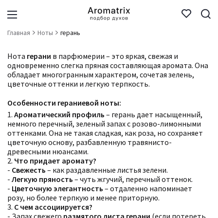
Главная
Ноты
герань
Нота
герани
в парфюмерии – это яркая, свежая и
одновременно слегка пряная составляющая аромата. Она
обладает многогранным характером, сочетая зелень,
цветочные оттенки и легкую терпкость.
Особенности гераниевой ноты:
1.
Ароматический профиль
– герань дает насыщенный,
немного перечный, зеленый запах с розово-лимонными
оттенками. Она не такая сладкая, как роза, но сохраняет
цветочную основу, разбавленную травянисто-
древесными нюансами.
2.
Что придает аромату?
-
Свежесть
– как раздавленные листья зелени.
-
Легкую пряность
– чуть жгучий, перечный оттенок.
-
Цветочную элегантность
– отдаленно напоминает
розу, но более терпкую и менее приторную.
3.
С чем ассоциируется?
- Запах свежего
размятого листа герани
(если потереть