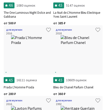
4.6
4.5
1080 оценок
5147 оценок
The One Luminous Night Dolce and
La Nuit de L'Homme Bleu Electrique
Gabbana
Yves Saint Laurent
от
500
₽
от
385
₽
для мужчин
для мужчин
2016
2018
4.5
4.5
16111 оценка
10609 оценок
Prada L'Homme Prada
Bleu de Chanel Parfum Chanel
от
280
₽
от
360
₽
для мужчин
для мужчин
2016
1992