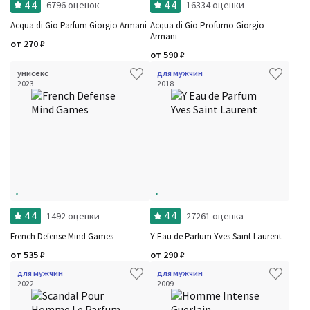
4.4
4.4
6796 оценок
16334 оценки
Acqua di Gio Parfum Giorgio Armani
Acqua di Gio Profumo Giorgio
Armani
от
270
₽
от
590
₽
унисекс
для мужчин
2023
2018
4.4
4.4
1492 оценки
27261 оценка
French Defense Mind Games
Y Eau de Parfum Yves Saint Laurent
от
535
₽
от
290
₽
для мужчин
для мужчин
2022
2009
Фильтры
Сбросить все
Для кого