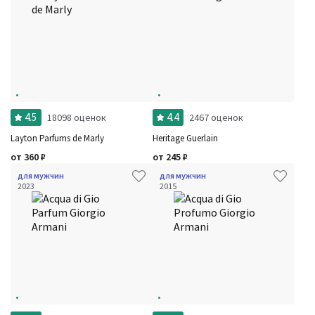
4.5
4.4
18098 оценок
2467 оценок
Layton Parfums de Marly
Heritage Guerlain
от
360
₽
от
245
₽
для мужчин
для мужчин
2023
2015