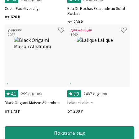
Coeur Fou Givenchy
Eau De Rochas Escapade au Soleil
Rochas
от
620
₽
от
230
₽
унисекс
для женщин
2022
1992
4.1
3.9
299 оценок
2487 оценок
Black Origami Maison Alhambra
Lalique Lalique
от
173
₽
от
200
₽
Показать еще