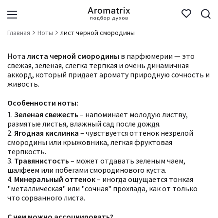
Главная
Ноты
лист черной смородины
Нота
листа черной смородины
в парфюмерии — это
свежая, зеленая, слегка терпкая и очень динамичная
аккорд, который придает аромату природную сочность и
живость.
Особенности ноты:
1.
Зеленая свежесть
– напоминает молодую листву,
размятые листья, влажный сад после дождя.
2.
Ягодная кислинка
– чувствуется оттенок незрелой
смородины или крыжовника, легкая фруктовая
терпкость.
3.
Травянистость
– может отдавать зеленым чаем,
шалфеем или побегами смородинового куста.
4.
Минеральный оттенок
– иногда ощущается тонкая
"металлическая" или "сочная" прохлада, как от только
что сорванного листа.
С чем можно ассоциировать?