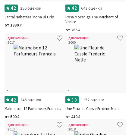
4.2
4.2
256 оценок
643 оценки
Santal Nabataea Mona Di Orio
Rosa Moceniga The Merchant of
Venice
от
1330
₽
от
265
₽
для женщин
для женщин
2017
2000
4.2
3.9
246 оценок
1152 оценки
Malmaison 12 Parfumeurs Francais
Une Fleur de Cassie Frederic Malle
от
500
₽
от
410
₽
для женщин
для женщин
2013
2018