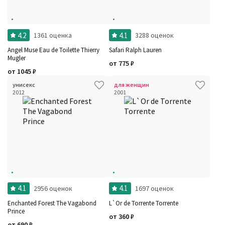
4.2
4.1
1361 оценка
3288 оценок
Angel Muse Eau de Toilette Thierry
Safari Ralph Lauren
Mugler
от
775
₽
от
1045
₽
унисекс
для женщин
2012
2001
4.1
4.1
2956 оценок
1697 оценок
Enchanted Forest The Vagabond
L`Or de Torrente Torrente
Prince
от
360
₽
от
690
₽
Фильтры
Сбросить все