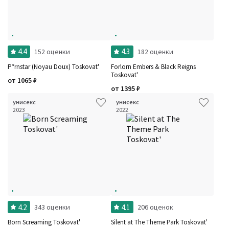
4.4
4.3
152 оценки
182 оценки
P*rnstar (Noyau Doux) Toskovat'
Forlorn Embers & Black Reigns
Toskovat'
от
1065
₽
от
1395
₽
унисекс
унисекс
2023
2022
4.2
4.1
343 оценки
206 оценок
Born Screaming Toskovat'
Silent at The Theme Park Toskovat'