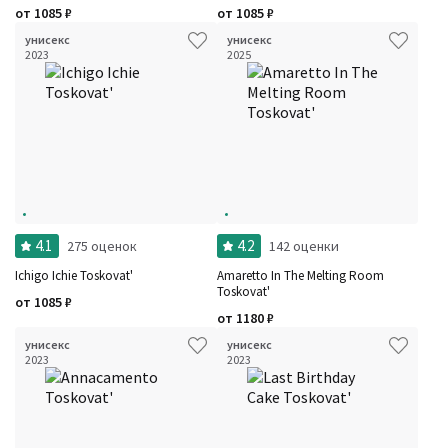
от
1085
₽
от
1085
₽
унисекс
унисекс
2023
2025
4.1
4.2
275 оценок
142 оценки
Ichigo Ichie Toskovat'
Amaretto In The Melting Room
Toskovat'
от
1085
₽
от
1180
₽
унисекс
унисекс
2023
2023