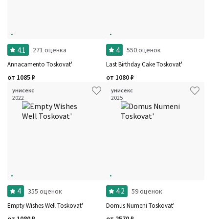
Фильтры
Сбросить все
Для кого
Рейтинг
4.1
4
271 оценка
550 оценок
Количество оценок
Сбросить
Цена
Сбросить
Annacamento Toskovat'
Last Birthday Cake Toskovat'
Шлейф
Сбросить
Стойкость
Сбросить
от
1085
₽
от
1080
₽
Аккорды
унисекс
унисекс
Семейство
2022
2025
Ноты
Ароматы за последние годы
Год производства
Сбросить
Бренды
Время года
Страна производитель
4
4.2
355 оценок
59 оценок
Empty Wishes Well Toskovat'
Domus Numeni Toskovat'
от
1080
₽
от
2570
₽