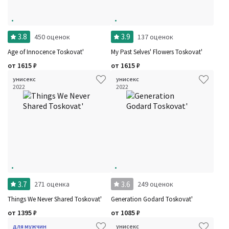
3.8
3.9
450 оценок
137 оценок
Age of Innocence Toskovat'
My Past Selves' Flowers Toskovat'
от
1615
₽
от
1615
₽
унисекс
унисекс
2022
2022
3.7
3.6
271 оценка
249 оценок
Things We Never Shared Toskovat'
Generation Godard Toskovat'
от
1395
₽
от
1085
₽
для мужчин
унисекс