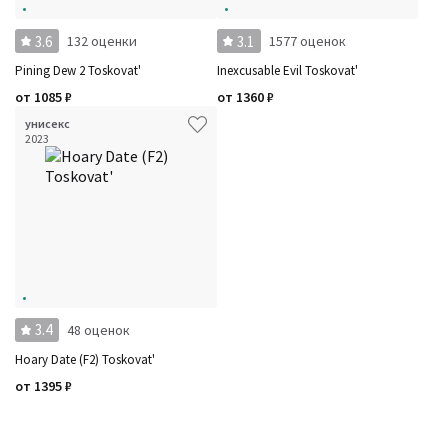
3.6
3.1
132 оценки
1577 оценок
Pining Dew 2 Toskovat'
Inexcusable Evil Toskovat'
от
1085
₽
от
1360
₽
унисекс
2023
3.4
48 оценок
Hoary Date (F2) Toskovat'
от
1395
₽