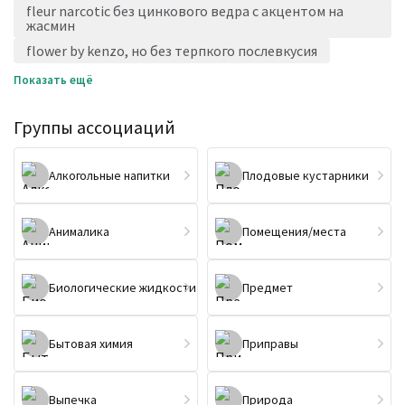
fleur narcotic без цинкового ведра с акцентом на
жасмин
flower by kenzo, но без терпкого послевкусия
Показать ещё
Группы ассоциаций
Алкогольные напитки
Плодовые кустарники
Анималика
Помещения/места
Биологические жидкости
Предмет
Бытовая химия
Приправы
Выпечка
Природа