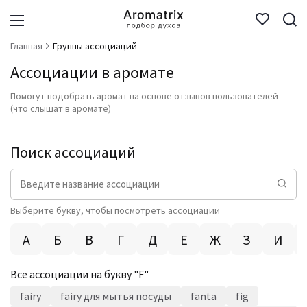
Главная
Группы ассоциаций
Ассоциации в аромате
Помогут подобрать аромат на основе отзывов пользователей
(что слышат в аромате)
Поиск ассоциаций
Выберите букву, чтобы посмотреть ассоциации
А
Б
В
Г
Д
Е
Ж
З
И
Все ассоциации на букву "
F
"
fairy
fairy для мытья посуды
fanta
fig