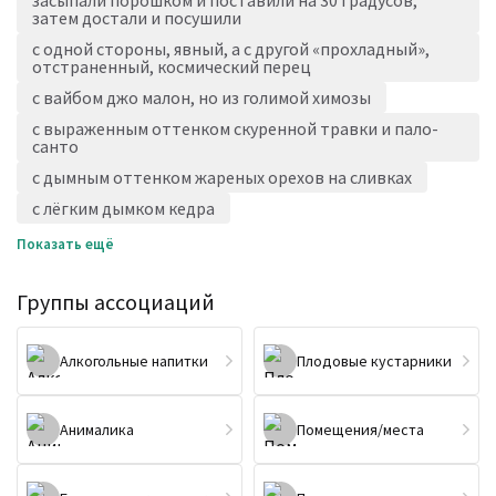
засыпали порошком и поставили на 30 градусов,
затем достали и посушили
с одной стороны, явный, а с другой «прохладный»,
отстраненный, космический перец
с вайбом джо малон, но из голимой химозы
с выраженным оттенком скуренной травки и пало-
санто
с дымным оттенком жареных орехов на сливках
с лёгким дымком кедра
Показать ещё
Группы ассоциаций
Алкогольные напитки
Плодовые кустарники
Анималика
Помещения/места