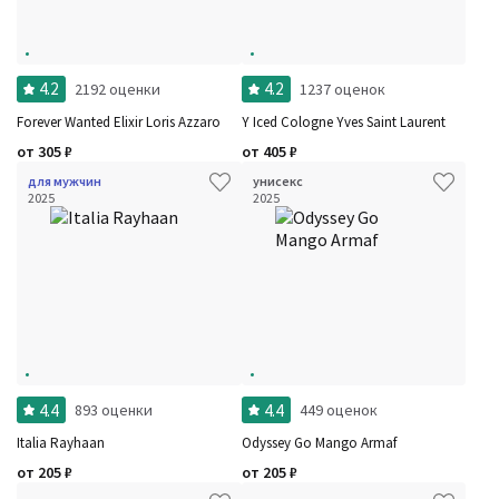
4.2
4.2
2192 оценки
1237 оценок
Forever Wanted Elixir Loris Azzaro
Y Iced Cologne Yves Saint Laurent
от
305
₽
от
405
₽
для мужчин
унисекс
2025
2025
4.4
4.4
893 оценки
449 оценок
Italia Rayhaan
Odyssey Go Mango Armaf
от
205
₽
от
205
₽