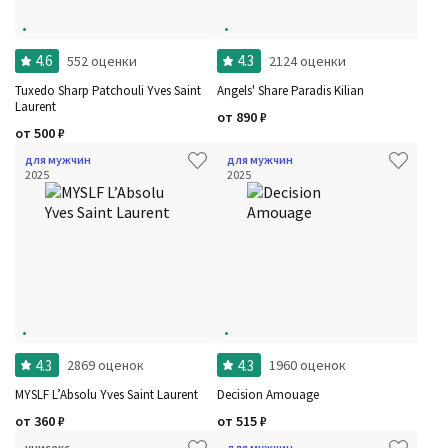
4.6
4.3
552 оценки
2124 оценки
Tuxedo Sharp Patchouli Yves Saint
Angels' Share Paradis Kilian
Laurent
от
890
₽
от
500
₽
Фильтры
Сбросить все
для мужчин
для мужчин
Для: для мужчин
Для: унисекс
Ароматы за последние годы: 1 год
Для кого
Сбросить
2025
2025
Рейтинг
Количество оценок
Сбросить
Цена
Сбросить
Шлейф
Сбросить
Аккорды
Семейство
Ноты
Ароматы за последние годы
Сбросить
Год производства
Бренды
Время года
4.3
4.3
2869 оценок
1960 оценок
Страна производитель
MYSLF L’Absolu Yves Saint Laurent
Decision Amouage
от
360
₽
от
515
₽
унисекс
для мужчин