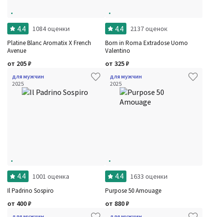
4.4
4.4
1084 оценки
2137 оценок
Platine Blanc Aromatix X French
Born in Roma Extradose Uomo
Avenue
Valentino
от
205
₽
от
325
₽
для мужчин
для мужчин
2025
2025
4.4
4.4
1001 оценка
1633 оценки
Il Padrino Sospiro
Purpose 50 Amouage
от
400
₽
от
880
₽
для мужчин
для мужчин