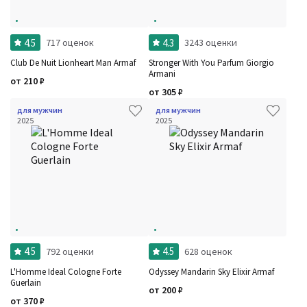
4.5
4.3
717 оценок
3243 оценки
Club De Nuit Lionheart Man Armaf
Stronger With You Parfum Giorgio
Armani
от
210
₽
от
305
₽
для мужчин
для мужчин
2025
2025
4.5
4.5
792 оценки
628 оценок
L'Homme Ideal Cologne Forte
Odyssey Mandarin Sky Elixir Armaf
Guerlain
от
200
₽
от
370
₽