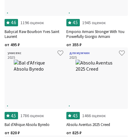
4.6
4.5
1196 оценок
1945 оценок
Babycat Raw Bourbon Yves Saint
Emporio Armani Stronger With You
Laurent
Powerfully Giorgio Armani
от
495
₽
от
355
₽
унисекс
для мужчин
2025
2025
4.5
4.5
1786 оценок
1466 оценок
Bal d'Afrique Absolu Byredo
Absolu Aventus 2025 Creed
от
820
₽
от
825
₽