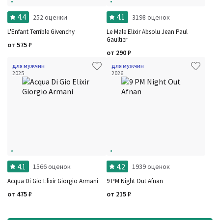
4.4
4.1
252 оценки
3198 оценок
L'Enfant Terrible Givenchy
Le Male Elixir Absolu Jean Paul
Gaultier
от
575
₽
от
290
₽
для мужчин
для мужчин
2025
2026
4.1
4.2
1566 оценок
1939 оценок
Acqua Di Gio Elixir Giorgio Armani
9 PM Night Out Afnan
от
475
₽
от
215
₽