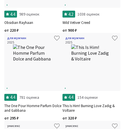
4.4
4.2
989 оценок
1038 оценок
Obsidian Rayhaan
Wild Vetiver Creed
от
220
₽
от
900
₽
для мужчин
для мужчин
2025
2025
4.4
4.4
781 оценка
154 оценки
The One Pour Homme Parfum Dolce
This Is Him! Burning Love Zadig &
and Gabbana
Voltaire
от
295
₽
от
320
₽
унисекс
унисекс