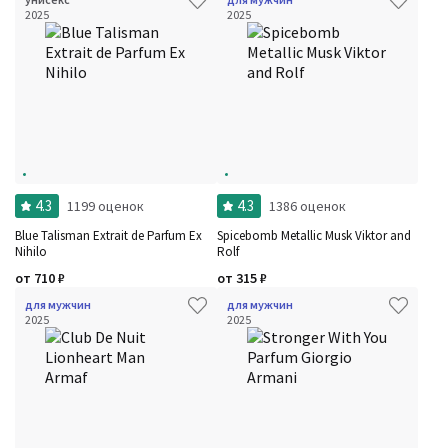
2025
2025
4.3
4.3
1199 оценок
1386 оценок
Blue Talisman Extrait de Parfum Ex
Spicebomb Metallic Musk Viktor and
Nihilo
Rolf
от
710
₽
от
315
₽
для мужчин
для мужчин
2025
2025